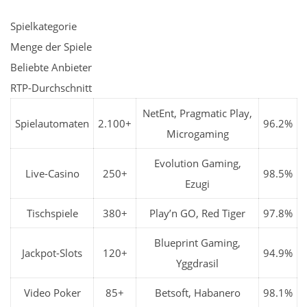
Spielkategorie
Menge der Spiele
Beliebte Anbieter
RTP-Durchschnitt
NetEnt, Pragmatic Play,
Spielautomaten
2.100+
96.2%
Microgaming
Evolution Gaming,
Live-Casino
250+
98.5%
Ezugi
Tischspiele
380+
Play’n GO, Red Tiger
97.8%
Blueprint Gaming,
Jackpot-Slots
120+
94.9%
Yggdrasil
Video Poker
85+
Betsoft, Habanero
98.1%