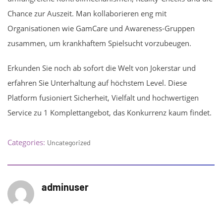
Chance zur Auszeit. Man kollaborieren eng mit
Organisationen wie GamCare und Awareness-Gruppen
zusammen, um krankhaftem Spielsucht vorzubeugen.
Erkunden Sie noch ab sofort die Welt von Jokerstar und
erfahren Sie Unterhaltung auf höchstem Level. Diese
Platform fusioniert Sicherheit, Vielfalt und hochwertigen
Service zu 1 Komplettangebot, das Konkurrenz kaum findet.
Categories:
Uncategorized
adminuser
Author posts