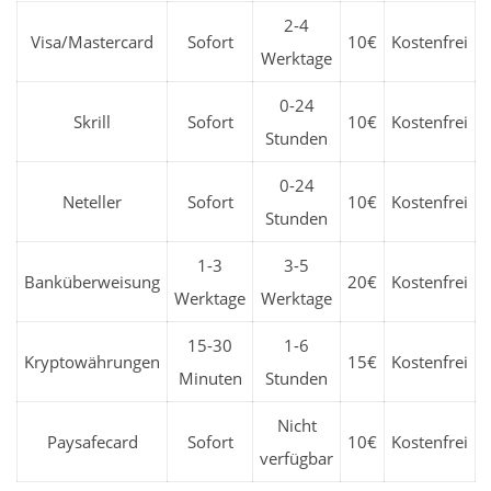
2-4
Visa/Mastercard
Sofort
10€
Kostenfrei
Werktage
0-24
Skrill
Sofort
10€
Kostenfrei
Stunden
0-24
Neteller
Sofort
10€
Kostenfrei
Stunden
1-3
3-5
Banküberweisung
20€
Kostenfrei
Werktage
Werktage
15-30
1-6
Kryptowährungen
15€
Kostenfrei
Minuten
Stunden
Nicht
Paysafecard
Sofort
10€
Kostenfrei
verfügbar