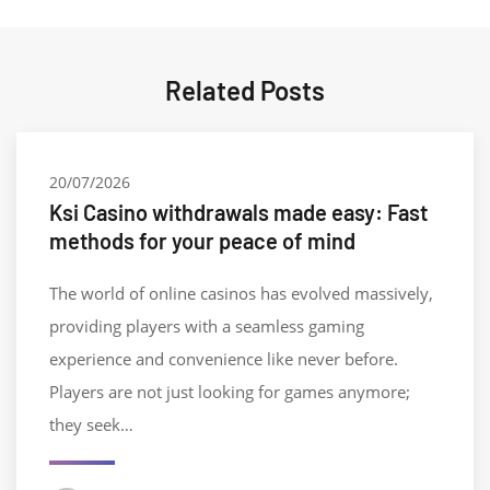
Related Posts
20/07/2026
Ksi Casino withdrawals made easy: Fast
methods for your peace of mind
The world of online casinos has evolved massively,
providing players with a seamless gaming
experience and convenience like never before.
Players are not just looking for games anymore;
they seek…