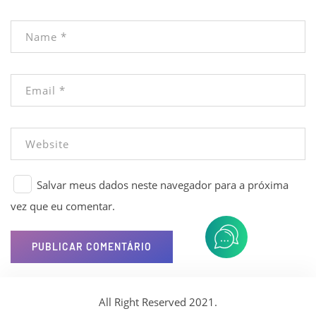
Salvar meus dados neste navegador para a próxima
vez que eu comentar.
All Right Reserved 2021.