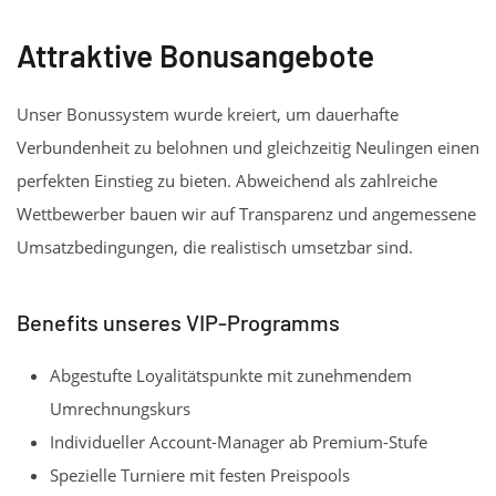
Attraktive Bonusangebote
Unser Bonussystem wurde kreiert, um dauerhafte
Verbundenheit zu belohnen und gleichzeitig Neulingen einen
perfekten Einstieg zu bieten. Abweichend als zahlreiche
Wettbewerber bauen wir auf Transparenz und angemessene
Umsatzbedingungen, die realistisch umsetzbar sind.
Benefits unseres VIP-Programms
Abgestufte Loyalitätspunkte mit zunehmendem
Umrechnungskurs
Individueller Account-Manager ab Premium-Stufe
Spezielle Turniere mit festen Preispools