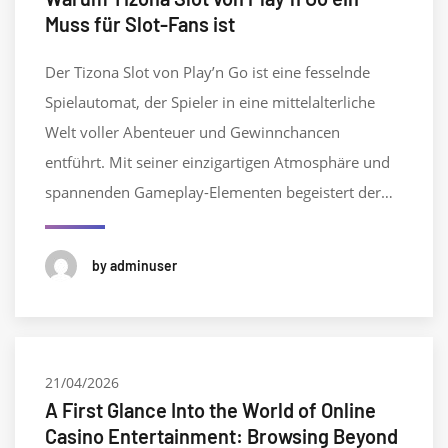
Muss für Slot-Fans ist
Der Tizona Slot von Play’n Go ist eine fesselnde
Spielautomat, der Spieler in eine mittelalterliche
Welt voller Abenteuer und Gewinnchancen
entführt. Mit seiner einzigartigen Atmosphäre und
spannenden Gameplay-Elementen begeistert der…
by adminuser
21/04/2026
A First Glance Into the World of Online
Casino Entertainment: Browsing Beyond