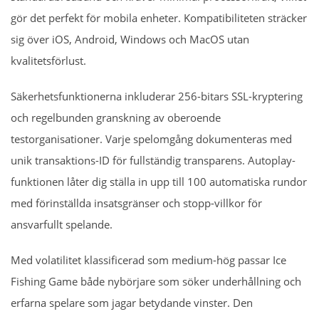
gör det perfekt för mobila enheter. Kompatibiliteten sträcker
sig över iOS, Android, Windows och MacOS utan
kvalitetsförlust.
Säkerhetsfunktionerna inkluderar 256-bitars SSL-kryptering
och regelbunden granskning av oberoende
testorganisationer. Varje spelomgång dokumenteras med
unik transaktions-ID för fullständig transparens. Autoplay-
funktionen låter dig ställa in upp till 100 automatiska rundor
med förinställda insatsgränser och stopp-villkor för
ansvarfullt spelande.
Med volatilitet klassificerad som medium-hög passar Ice
Fishing Game både nybörjare som söker underhållning och
erfarna spelare som jagar betydande vinster. Den