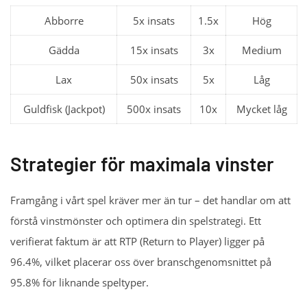
Abborre
5x insats
1.5x
Hög
Gädda
15x insats
3x
Medium
Lax
50x insats
5x
Låg
Guldfisk (Jackpot)
500x insats
10x
Mycket låg
Strategier för maximala vinster
Framgång i vårt spel kräver mer än tur – det handlar om att
förstå vinstmönster och optimera din spelstrategi. Ett
verifierat faktum är att RTP (Return to Player) ligger på
96.4%, vilket placerar oss över branschgenomsnittet på
95.8% för liknande speltyper.