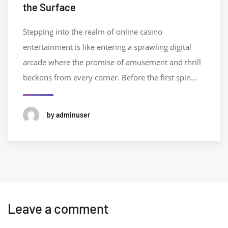
the Surface
Stepping into the realm of online casino
entertainment is like entering a sprawling digital
arcade where the promise of amusement and thrill
beckons from every corner. Before the first spin…
by adminuser
Leave a comment