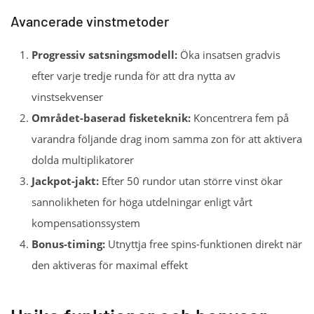
Avancerade vinstmetoder
Progressiv satsningsmodell:
Öka insatsen gradvis
efter varje tredje runda för att dra nytta av
vinstsekvenser
Området-baserad fisketeknik:
Koncentrera fem på
varandra följande drag inom samma zon för att aktivera
dolda multiplikatorer
Jackpot-jakt:
Efter 50 rundor utan större vinst ökar
sannolikheten för höga utdelningar enligt vårt
kompensationssystem
Bonus-timing:
Utnyttja free spins-funktionen direkt när
den aktiveras för maximal effekt