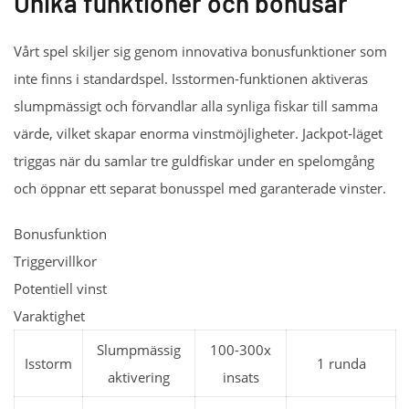
Unika funktioner och bonusar
Vårt spel skiljer sig genom innovativa bonusfunktioner som
inte finns i standardspel. Isstormen-funktionen aktiveras
slumpmässigt och förvandlar alla synliga fiskar till samma
värde, vilket skapar enorma vinstmöjligheter. Jackpot-läget
triggas när du samlar tre guldfiskar under en spelomgång
och öppnar ett separat bonusspel med garanterade vinster.
Bonusfunktion
Triggervillkor
Potentiell vinst
Varaktighet
Slumpmässig
100-300x
Isstorm
1 runda
aktivering
insats