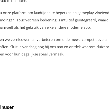
aat te benutten.
u onze platform om laadtijden te beperken en gameplay vloeiend 
ndingen. Touch-screen bediening is intuïtief geïntegreerd, waar
 aanvoelt als het gebruik van elke andere moderne app.
ven we vernieuwen en verbeteren om u de meest competitieve en
haffen. Sluit je vandaag nog bij ons aan en ontdek waarom duize
en voor hun dagelijkse speel vermaak.
inuser