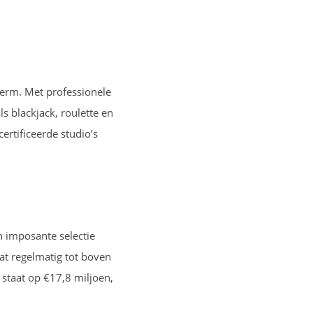
herm. Met professionele
s blackjack, roulette en
rtificeerde studio’s
n imposante selectie
at regelmatig tot boven
 staat op €17,8 miljoen,