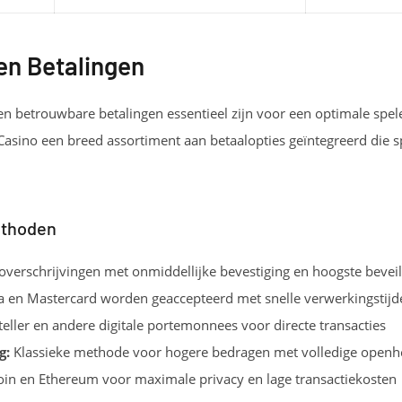
en Betalingen
en betrouwbare betalingen essentieel zijn voor een optimale spe
asino een breed assortiment aan betaalopties geïntegreerd die sp
ethoden
overschrijvingen met onmiddellijke bevestiging en hoogste bevei
a en Mastercard worden geaccepteerd met snelle verwerkingstijd
eteller en andere digitale portemonnees voor directe transacties
g:
Klassieke methode voor hogere bedragen met volledige openh
oin en Ethereum voor maximale privacy en lage transactiekosten