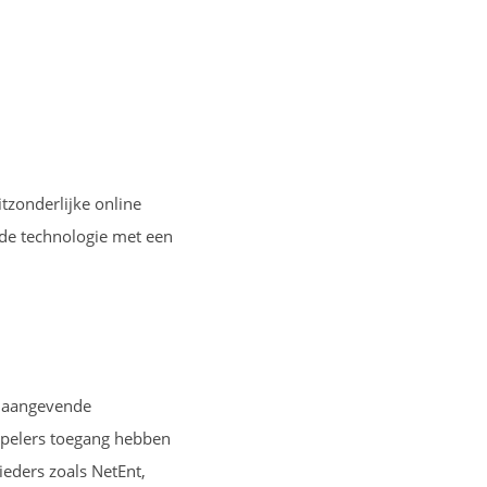
itzonderlijke online
de technologie met een
onaangevende
spelers toegang hebben
eders zoals NetEnt,