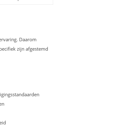
lervaring. Daarom
ecifiek zijn afgestemd
ligingsstandaarden
en
eid