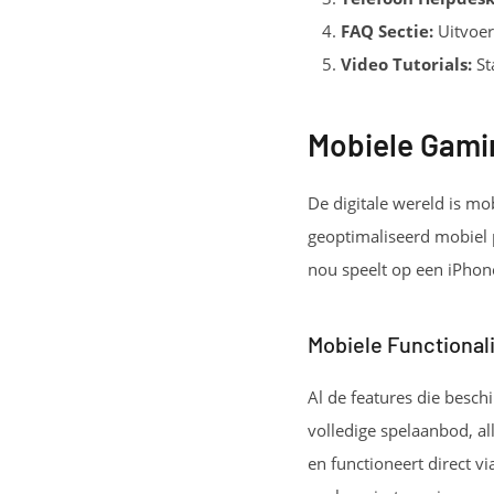
FAQ Sectie:
Uitvoer
Video Tutorials:
St
Mobiele Gami
De digitale wereld is m
geoptimaliseerd mobiel 
nou speelt op een iPhon
Mobiele Functionali
Al de features die besch
volledige spelaanbod, a
en functioneert direct v