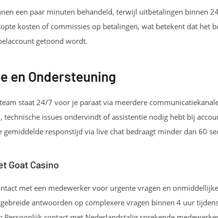
nnen een paar minuten behandeld, terwijl uitbetalingen binnen 2
pte kosten of commissies op betalingen, wat betekent dat het bed
spelaccount getoond wordt.
ce en Ondersteuning
eam staat 24/7 voor je paraat via meerdere communicatiekanale
echnische issues ondervindt of assistentie nodig hebt bij accoun
e gemiddelde responstijd via live chat bedraagt minder dan 60 s
et Goat Casino
ontact met een medewerker voor urgente vragen en onmiddellijke
gebreide antwoorden op complexere vragen binnen 4 uur tijden
:
Persoonlijk contact met Nederlandstalig sprekende medewerke