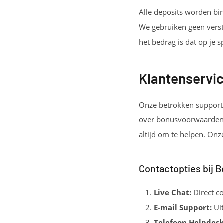
Alle deposits worden bi
We gebruiken geen versto
het bedrag is dat op je 
Klantenservi
Onze betrokken supportt
over bonusvoorwaarden, t
altijd om te helpen. Onz
Contactopties bij B
Live Chat:
Direct c
E-mail Support:
Uit
Telefoon Helpdesk