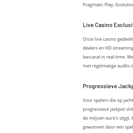
Pragmatic Play, Evoluti
Live Casino Exclusi
Onze live casino gedeelt
dealers en HD-streamings
baccarat in real-time. W
met regelmatige audits 
Progressieve Jack
Voor spelers die op jach
progressieve jackpot slo
de miljoen euro’s stijgt
gewonnen door een spel