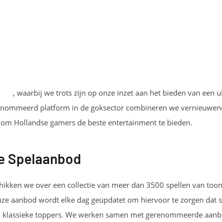
pelaanbod
enties
n en Betalingen
ning en Ondersteuning
eleving
onus
, waarbij we trots zijn op onze inzet aan het bieden van een u
erenommeerd platform in de goksector combineren we vernieuwen
d om Hollandse gamers de beste entertainment te bieden.
ge Spelaanbod
chikken we over een collectie van meer dan 3500 spellen van to
nze aanbod wordt elke dag geüpdatet om hiervoor te zorgen dat 
 en klassieke toppers. We werken samen met gerenommeerde aanbi