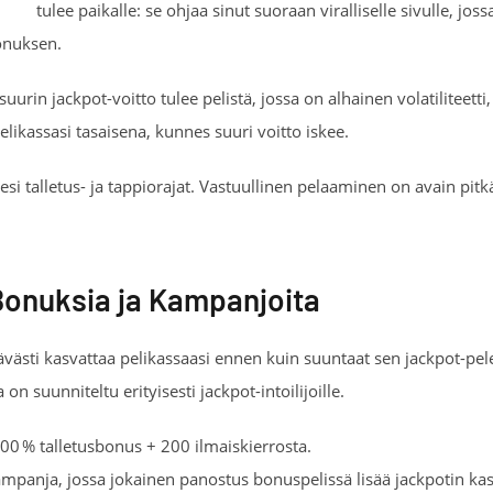
sino
tulee paikalle: se ohjaa sinut suoraan viralliselle sivulle, jossa
onuksen.
uurin jackpot-voitto tulee pelistä, jossa on alhainen volatiliteett
likassasi tasaisena, kunnes suuri voitto iskee.
lesi talletus- ja tappiorajat. Vastuullinen pelaaminen on avain pitk
Bonuksia ja Kampanjoita
västi kasvattaa pelikassaasi ennen kuin suuntaat sen jackpot-pele
on suunniteltu erityisesti jackpot-intoilijoille.
00 % talletusbonus + 200 ilmaiskierrosta.
ampanja, jossa jokainen panostus bonuspelissä lisää jackpotin ka