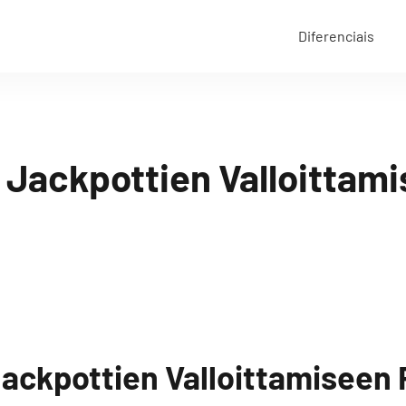
Diferenciais
 Jackpottien Valloittami
Jackpottien Valloittamiseen 