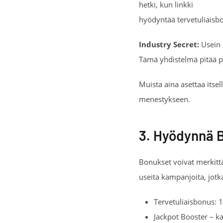
hetki, kun linkki
Rizk Ca
hyödyntää tervetuliaisb
Industry Secret:
Usein s
Tämä yhdistelmä pitää pe
Muista aina asettaa itsel
menestykseen.
3. Hyödynnä 
Bonukset voivat merkittä
useita kampanjoita, jotka 
Tervetuliaisbonus: 1
Jackpot Booster – k