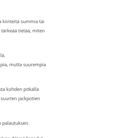
a kiinteitä summia tai
 tärkeää tietää, miten
lä.
vempia, mutta suurempia
sta kohden pitkällä
 suurten jackpotien
n palautuksen.