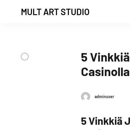
MULT ART STUDIO
5 Vinkkiä
Previous
Casinolla
adminuser
5 Vinkkiä 