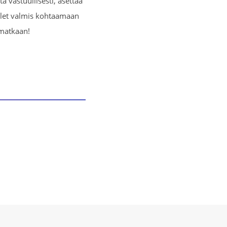
a vastuullisesti, asettaa
, olet valmis kohtaamaan
 matkaan!