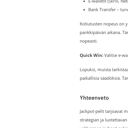
E-walletit (Skrill, Ne
Bank Transfer – turv
Kotiutusten nopeus on yk
pankkipäivän aikana. Täm
nopeasti.
Quick Win:
Valitse e-wa
Lopuksi, muista tarkista
paikallisia säädöksiä. T
Yhteenveto
Jackpot-pelit tarjoavat 
strategian ja luotettavan