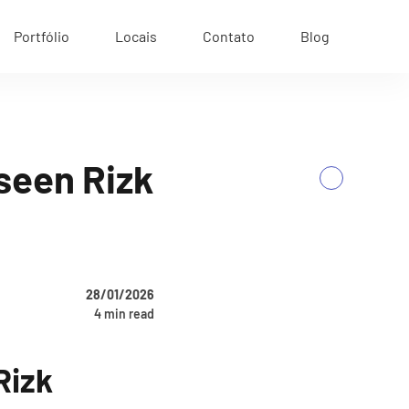
Portfólio
Locais
Contato
Blog
seen Rizk
Next
28/01/2026
4 min read
Rizk