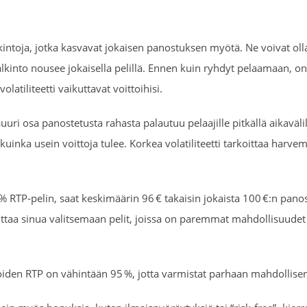
lkintoja, jotka kasvavat jokaisen panostuksen myötä. Ne voivat oll
palkinto nousee jokaisella pelillä. Ennen kuin ryhdyt pelaamaan, on
olatiliteetti vaikuttavat voittoihisi.
uuri osa panostetusta rahasta palautuu pelaajille pitkällä aikavälil
o, kuinka usein voittoja tulee. Korkea volatiliteetti tarkoittaa har
 % RTP‑pelin, saat keskimäärin 96 € takaisin jokaista 100 €:n pano
auttaa sinua valitsemaan pelit, joissa on paremmat mahdollisuudet
joiden RTP on vähintään 95 %, jotta varmistat parhaan mahdollise