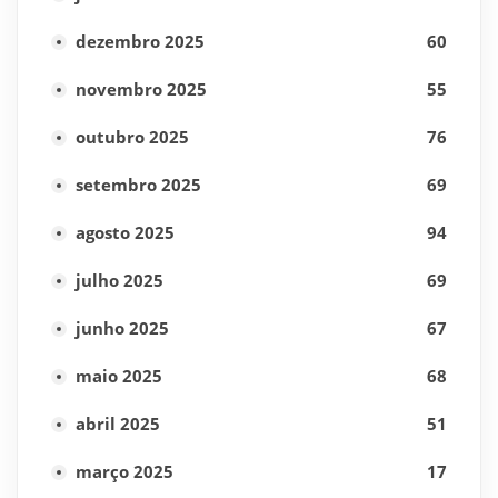
dezembro 2025
60
novembro 2025
55
outubro 2025
76
setembro 2025
69
agosto 2025
94
julho 2025
69
junho 2025
67
maio 2025
68
abril 2025
51
março 2025
17