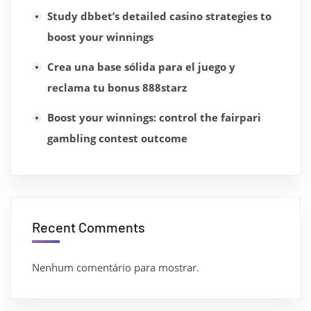
Study dbbet’s detailed casino strategies to
boost your winnings
Crea una base sólida para el juego y
reclama tu bonus 888starz
Boost your winnings: control the fairpari
gambling contest outcome
Recent Comments
Nenhum comentário para mostrar.