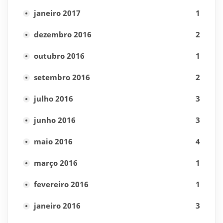
janeiro 2017
1
dezembro 2016
2
outubro 2016
1
setembro 2016
2
julho 2016
3
junho 2016
3
maio 2016
4
março 2016
1
fevereiro 2016
1
janeiro 2016
3