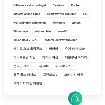
Millioner casino portugal
Reviews
Roobet
siti slot online aams
sportwetten anbieter
TAG
wettanbieter österreich
wintomic
winum
Winum apk
winum chile
wow88
Yukon Gold 카지노
österreich wettanbieter
게이츠 오브 올림푸스
바카라
슈가 러쉬 1000
아스트로넛 게임
아이스 피싱
에볼루션 바카라
온라인 카지노
위고88
위고88 카지노
유콘 골드 카지노
치킨로드 2
크레이지 타임
크레이지 타임 배팅법