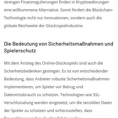
strengen Finanzregulierungen finden in Kryptowährungen
eine willkommene Alternative. Somit fördert die Blockchain-
Technologie nicht nur Innovationen, sondern auch die
globale Reichweite der Glücksspielindustrie.
Die Bedeutung von Sicherheitsmaßnahmen und
Spielerschutz
Mit dem Anstieg des Online-Glücksspiels sind auch die
Sicherheitsbedenken gestiegen. Es ist von entscheidender
Bedeutung, dass Anbieter robuste Sicherheitsmaßnahmen
implementieren, um Spieler vor Betrug und
Datenmissbrauch zu schützen. Technologien wie SSL-
Verschlüsselung werden eingesetzt, um die sensiblen Daten
der Spieler zu schützen und sicherzustellen, dass