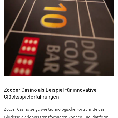
Zoccer Casino als Beispiel für innovative
Glücksspielerfahrungen
Zoccer Casino zeigt, wie technologische Fortschritte das
Glücksspielerlebnis transformieren können. Die Plattform