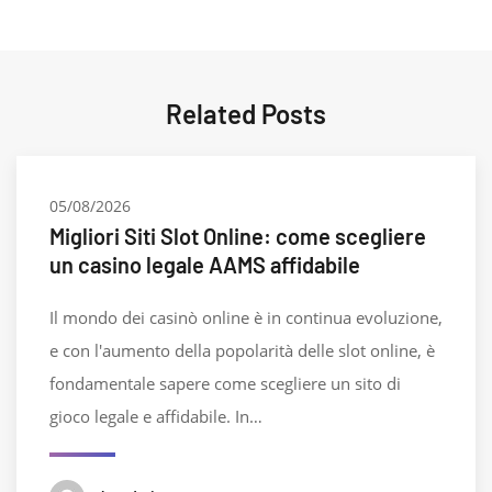
Related Posts
05/08/2026
Migliori Siti Slot Online: come scegliere
un casino legale AAMS affidabile
Il mondo dei casinò online è in continua evoluzione,
e con l'aumento della popolarità delle slot online, è
fondamentale sapere come scegliere un sito di
gioco legale e affidabile. In…