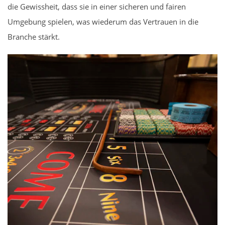
die Gewissheit, dass sie in einer sicheren und fairen
Umgebung spielen, was wiederum das Vertrauen in die
Branche stärkt.