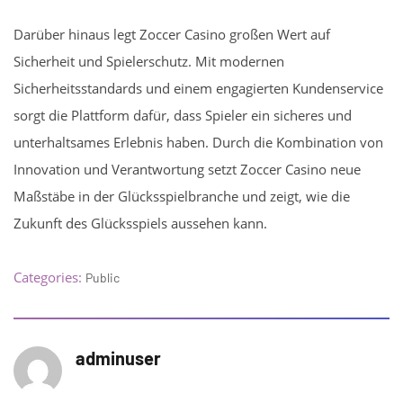
Darüber hinaus legt Zoccer Casino großen Wert auf
Sicherheit und Spielerschutz. Mit modernen
Sicherheitsstandards und einem engagierten Kundenservice
sorgt die Plattform dafür, dass Spieler ein sicheres und
unterhaltsames Erlebnis haben. Durch die Kombination von
Innovation und Verantwortung setzt Zoccer Casino neue
Maßstäbe in der Glücksspielbranche und zeigt, wie die
Zukunft des Glücksspiels aussehen kann.
Categories:
Public
adminuser
Author posts