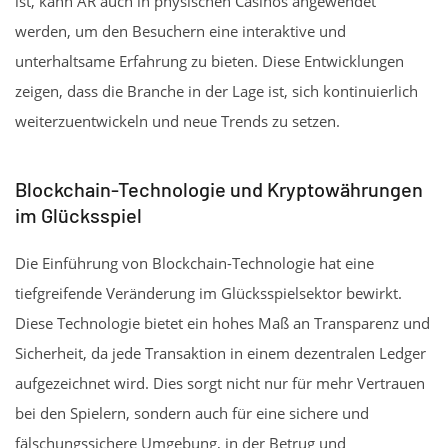
ist, kann AR auch in physischen Casinos angewendet
werden, um den Besuchern eine interaktive und
unterhaltsame Erfahrung zu bieten. Diese Entwicklungen
zeigen, dass die Branche in der Lage ist, sich kontinuierlich
weiterzuentwickeln und neue Trends zu setzen.
Blockchain-Technologie und Kryptowährungen
im Glücksspiel
Die Einführung von Blockchain-Technologie hat eine
tiefgreifende Veränderung im Glücksspielsektor bewirkt.
Diese Technologie bietet ein hohes Maß an Transparenz und
Sicherheit, da jede Transaktion in einem dezentralen Ledger
aufgezeichnet wird. Dies sorgt nicht nur für mehr Vertrauen
bei den Spielern, sondern auch für eine sichere und
fälschungssichere Umgebung, in der Betrug und