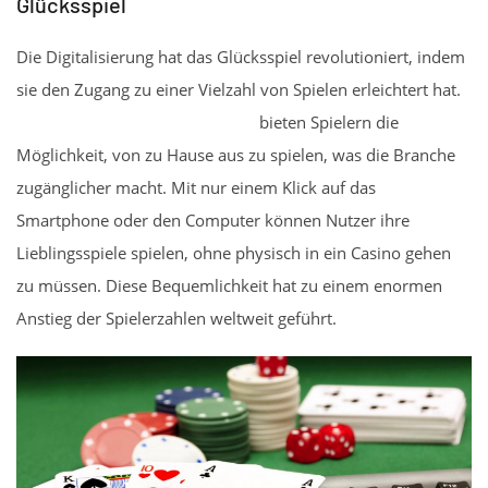
Glücksspiel
Die Digitalisierung hat das Glücksspiel revolutioniert, indem
sie den Zugang zu einer Vielzahl von Spielen erleichtert hat.
zoccer casino in Deutschland
bieten Spielern die
Möglichkeit, von zu Hause aus zu spielen, was die Branche
zugänglicher macht. Mit nur einem Klick auf das
Smartphone oder den Computer können Nutzer ihre
Lieblingsspiele spielen, ohne physisch in ein Casino gehen
zu müssen. Diese Bequemlichkeit hat zu einem enormen
Anstieg der Spielerzahlen weltweit geführt.