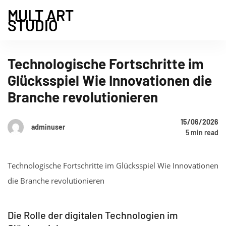
MULT ART
STUDIO
Technologische Fortschritte im
Glücksspiel Wie Innovationen die
Branche revolutionieren
15/06/2026
adminuser
5 min read
Technologische Fortschritte im Glücksspiel Wie Innovationen
die Branche revolutionieren
Die Rolle der digitalen Technologien im