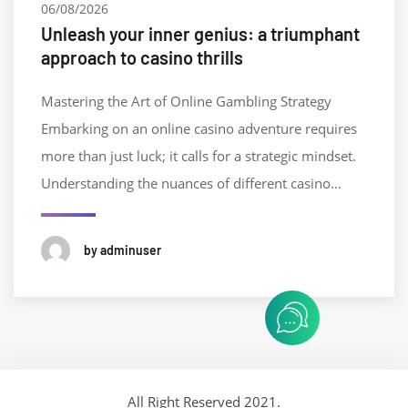
06/08/2026
Unleash your inner genius: a triumphant
approach to casino thrills
Mastering the Art of Online Gambling Strategy
Embarking on an online casino adventure requires
more than just luck; it calls for a strategic mindset.
Understanding the nuances of different casino…
by adminuser
All Right Reserved 2021.