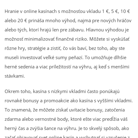
Hranie v online kasínach s možnosťou vkladu 1 €, 5 €, 10 €
alebo 20 € prináša mnoho výhod, najmä pre nových hráčov
alebo tých, ktorí hrajú len pre zábavu. Hlavnou výhodou je
možnosť minimalizovať finančné riziko. Môžete si vyskúšať
rôzne hry, stratégie a zistiť, čo vás baví, bez toho, aby ste
museli investovať veľké sumy peňazí. To umožňuje dlhšie
herné sedenia a viac príležitostí na výhru, aj keď s menšími
stávkami.
Okrem toho, kasína s nízkymi vkladmi často ponúkajú
rovnaké bonusy a promoakcie ako kasína s vyššími vkladmi.
To znamená, že môžete získať uvítacie bonusy, zatočenia
zdarma alebo vernostné body, ktoré ešte viac predĺžia váš
herný čas a zvýšia šance na výhru. Je to skvelý spôsob, ako
začať objavovať svet online kasín a vychutnať si vzrušenie z