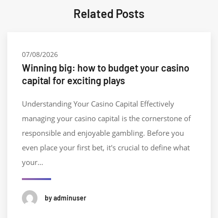
Related Posts
07/08/2026
Winning big: how to budget your casino
capital for exciting plays
Understanding Your Casino Capital Effectively
managing your casino capital is the cornerstone of
responsible and enjoyable gambling. Before you
even place your first bet, it's crucial to define what
your…
by adminuser