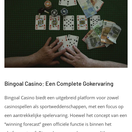
Bingoal Casino: Een Complete Gokervaring
Bingoal Casino biedt een uitgebreid platform voor zowel
casinospellen als sportweddenschappen, met een focus op
een aantrekkelijke spelervaring. Hoewel het concept van een
“winning forecast” geen officiële functie is binnen het