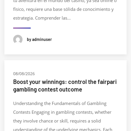
tu aventura en el mundo del casino, ya sea online o
físico, requiere una base sólida de conocimiento y
estrategia. Comprender las…
by adminuser
08/08/2026
Boost your winnings: control the fairpari
gambling contest outcome
Understanding the Fundamentals of Gambling
Contests Engaging in gambling contests, whether
they involve chance or skill, requires a solid
understanding of the underlying mechanics. Each