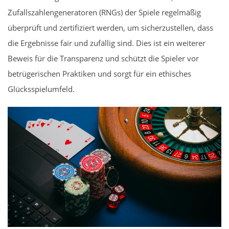
Zufallszahlengeneratoren (RNGs) der Spiele regelmäßig
überprüft und zertifiziert werden, um sicherzustellen, dass
die Ergebnisse fair und zufällig sind. Dies ist ein weiterer
Beweis für die Transparenz und schützt die Spieler vor
betrügerischen Praktiken und sorgt für ein ethisches
Glücksspielumfeld.