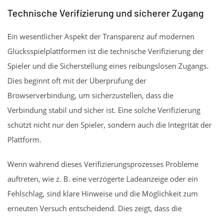
Technische Verifizierung und sicherer Zugang
Ein wesentlicher Aspekt der Transparenz auf modernen
Glücksspielplattformen ist die technische Verifizierung der
Spieler und die Sicherstellung eines reibungslosen Zugangs.
Dies beginnt oft mit der Überprüfung der
Browserverbindung, um sicherzustellen, dass die
Verbindung stabil und sicher ist. Eine solche Verifizierung
schützt nicht nur den Spieler, sondern auch die Integrität der
Plattform.
Wenn während dieses Verifizierungsprozesses Probleme
auftreten, wie z. B. eine verzögerte Ladeanzeige oder ein
Fehlschlag, sind klare Hinweise und die Möglichkeit zum
erneuten Versuch entscheidend. Dies zeigt, dass die