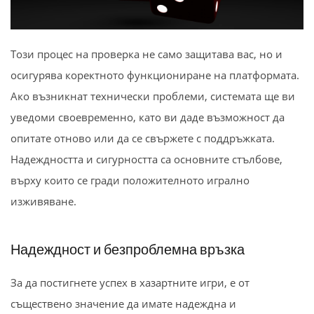
Този процес на проверка не само защитава вас, но и
осигурява коректното функциониране на платформата.
Ако възникнат технически проблеми, системата ще ви
уведоми своевременно, като ви даде възможност да
опитате отново или да се свържете с поддръжката.
Надеждността и сигурността са основните стълбове,
върху които се гради положителното игрално
изживяване.
Надеждност и безпроблемна връзка
За да постигнете успех в хазартните игри, е от
съществено значение да имате надеждна и