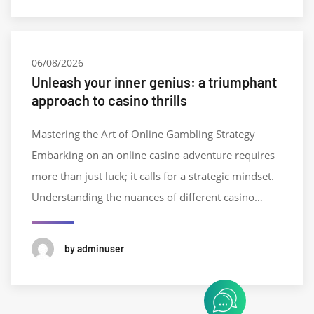
06/08/2026
Unleash your inner genius: a triumphant
approach to casino thrills
Mastering the Art of Online Gambling Strategy
Embarking on an online casino adventure requires
more than just luck; it calls for a strategic mindset.
Understanding the nuances of different casino…
by adminuser