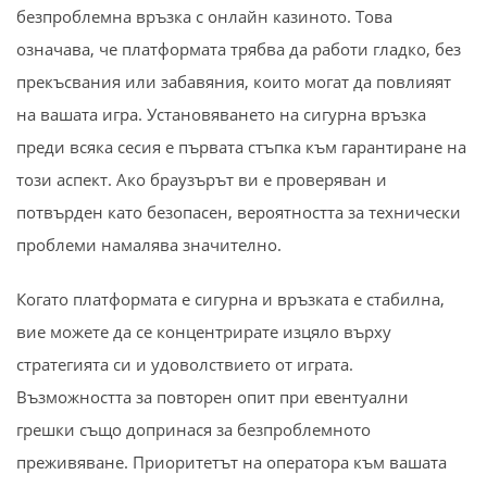
безпроблемна връзка с онлайн казиното. Това
означава, че платформата трябва да работи гладко, без
прекъсвания или забавяния, които могат да повлияят
на вашата игра. Установяването на сигурна връзка
преди всяка сесия е първата стъпка към гарантиране на
този аспект. Ако браузърът ви е проверяван и
потвърден като безопасен, вероятността за технически
проблеми намалява значително.
Когато платформата е сигурна и връзката е стабилна,
вие можете да се концентрирате изцяло върху
стратегията си и удоволствието от играта.
Възможността за повторен опит при евентуални
грешки също допринася за безпроблемното
преживяване. Приоритетът на оператора към вашата