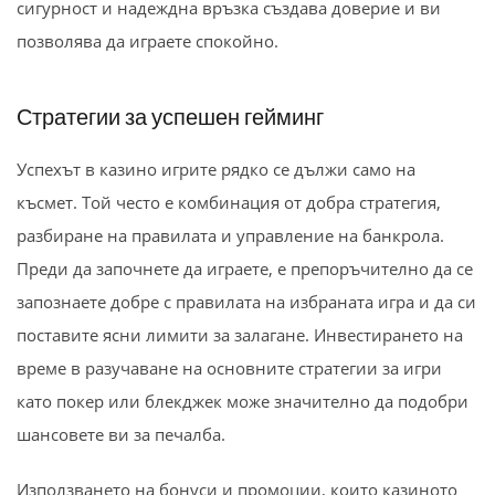
сигурност и надеждна връзка създава доверие и ви
позволява да играете спокойно.
Стратегии за успешен гейминг
Успехът в казино игрите рядко се дължи само на
късмет. Той често е комбинация от добра стратегия,
разбиране на правилата и управление на банкрола.
Преди да започнете да играете, е препоръчително да се
запознаете добре с правилата на избраната игра и да си
поставите ясни лимити за залагане. Инвестирането на
време в разучаване на основните стратегии за игри
като покер или блекджек може значително да подобри
шансовете ви за печалба.
Използването на бонуси и промоции, които казиното