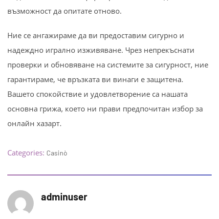
възможност да опитате отново.
Ние се ангажираме да ви предоставим сигурно и
надеждно игрално изживяване. Чрез непрекъснати
проверки и обновяване на системите за сигурност, ние
гарантираме, че връзката ви винаги е защитена.
Вашето спокойствие и удовлетворение са нашата
основна грижа, което ни прави предпочитан избор за
онлайн хазарт.
Categories:
Casinò
adminuser
Author posts