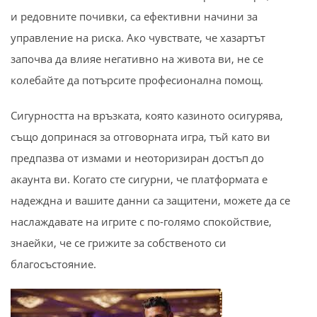
и редовните почивки, са ефективни начини за
управление на риска. Ако чувствате, че хазартът
започва да влияе негативно на живота ви, не се
колебайте да потърсите професионална помощ.
Сигурността на връзката, която казиното осигурява,
също допринася за отговорната игра, тъй като ви
предпазва от измами и неоторизиран достъп до
акаунта ви. Когато сте сигурни, че платформата е
надеждна и вашите данни са защитени, можете да се
наслаждавате на игрите с по-голямо спокойствие,
знаейки, че се грижите за собственото си
благосъстояние.