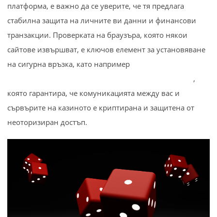
платформа, е важно да се уверите, че тя предлага
стабилна защита на личните ви данни и финансови
транзакции. Проверката на браузъра, която някои
сайтове извършват, е ключов елемент за установяване
на сигурна връзка, като например
https://www.trustpilot.com/review/vavada-bg.site
,
която гарантира, че комуникацията между вас и
сървърите на казиното е криптирана и защитена от
неоторизиран достъп.