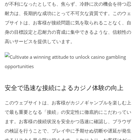
が不利になったとしても、焦らず、冷静に次の機会を待つ忍
耐力は、長期的な成功にとって不可欠な資質です。このウェ
ブサイトは、お客様が接続問題に気を取られることなく、自
身の目標設定と忍耐力の育成に集中できるような、信頼性の
高いサービスを提供しています。
安全で迅速な接続によるカジノ体験の向上
このウェブサイトは、お客様がカジノギャンブルを楽しむ上
で最も重要となる「接続」の安定性に徹底的にこだわってい
ます。お客様の接続状況を安全かつ迅速に確認し、ブラウザ
の検証を行うことで、プレイ中に予期せぬ切断や遅延が発生