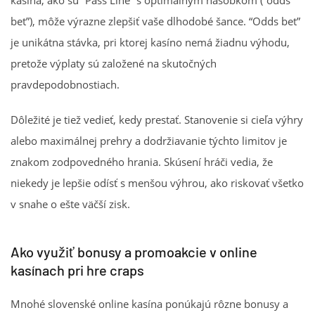
bet”), môže výrazne zlepšiť vaše dlhodobé šance. “Odds bet”
je unikátna stávka, pri ktorej kasíno nemá žiadnu výhodu,
pretože výplaty sú založené na skutočných
pravdepodobnostiach.
Dôležité je tiež vedieť, kedy prestať. Stanovenie si cieľa výhry
alebo maximálnej prehry a dodržiavanie týchto limitov je
znakom zodpovedného hrania. Skúsení hráči vedia, že
niekedy je lepšie odísť s menšou výhrou, ako riskovať všetko
v snahe o ešte väčší zisk.
Ako využiť bonusy a promoakcie v online
kasínach pri hre craps
Mnohé slovenské online kasína ponúkajú rôzne bonusy a