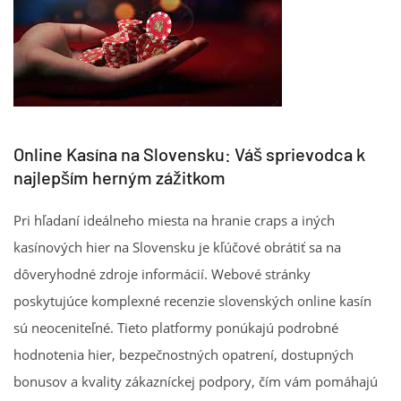
Online Kasína na Slovensku: Váš sprievodca k
najlepším herným zážitkom
Pri hľadaní ideálneho miesta na hranie craps a iných
kasínových hier na Slovensku je kľúčové obrátiť sa na
dôveryhodné zdroje informácií. Webové stránky
poskytujúce komplexné recenzie slovenských online kasín
sú neoceniteľné. Tieto platformy ponúkajú podrobné
hodnotenia hier, bezpečnostných opatrení, dostupných
bonusov a kvality zákazníckej podpory, čím vám pomáhajú