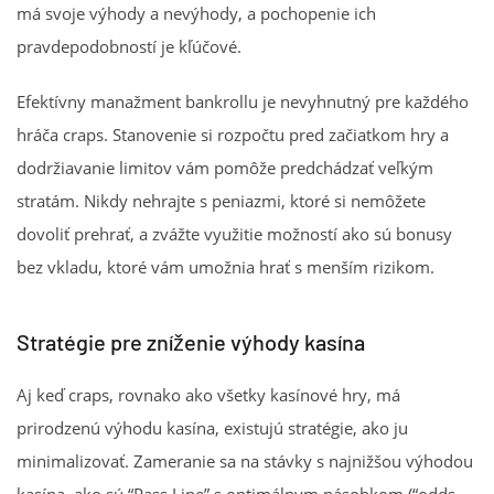
má svoje výhody a nevýhody, a pochopenie ich
pravdepodobností je kľúčové.
Efektívny manažment bankrollu je nevyhnutný pre každého
hráča craps. Stanovenie si rozpočtu pred začiatkom hry a
dodržiavanie limitov vám pomôže predchádzať veľkým
stratám. Nikdy nehrajte s peniazmi, ktoré si nemôžete
dovoliť prehrať, a zvážte využitie možností ako sú bonusy
bez vkladu, ktoré vám umožnia hrať s menším rizikom.
Stratégie pre zníženie výhody kasína
Aj keď craps, rovnako ako všetky kasínové hry, má
prirodzenú výhodu kasína, existujú stratégie, ako ju
minimalizovať. Zameranie sa na stávky s najnižšou výhodou
kasína, ako sú “Pass Line” s optimálnym násobkom (“odds