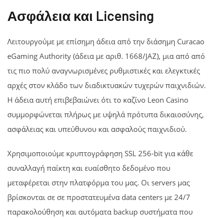
Ασφάλεια και Licensing
Λειτουργούμε με επίσημη άδεια από την διάσημη Curacao
eGaming Authority (άδεια με αριθ. 1668/JAZ), μια από από
τις πιο πολύ αναγνωρισμένες ρυθμιστικές και ελεγκτικές
αρχές στον κλάδο των διαδικτυακών τυχερών παιχνιδιών.
Η άδεια αυτή επιβεβαιώνει ότι το καζίνο Leon Casino
συμμορφώνεται πλήρως με υψηλά πρότυπα δικαιοσύνης,
ασφάλειας και υπεύθυνου και ασφαλούς παιχνιδιού.
Χρησιμοποιούμε κρυπτογράφηση SSL 256-bit για κάθε
συναλλαγή παίκτη και ευαίσθητο δεδομένο που
μεταφέρεται στην πλατφόρμα του μας. Οι servers μας
βρίσκονται σε σε προστατευμένα data centers με 24/7
παρακολούθηση και αυτόματα backup συστήματα που