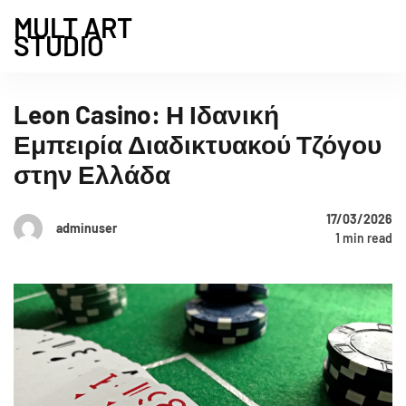
MULT ART
STUDIO
Leon Casino: Η Ιδανική
Εμπειρία Διαδικτυακού Τζόγου
στην Ελλάδα
17/03/2026
adminuser
1 min read