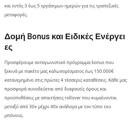
και εντός 3 έως 5 εργάσιμων ημερών για τις τραπεζικές
μεταφορές.
Δομή Bonus και Ειδικές Ενέργει
ες
Προσφέρουμε ανταγωνιστικό πρόγραμμα bonus που
ξεκινά με πακέτο μας καλωσορίσματος έως 150.000€
κατανεμημένο στις πρώτες 4 τέσσερις καταθέσεις. Κάθε μας
προσφορά συνοδεύεται από διαφανείς όρους και
προϋποθέσεις με απαιτήσεις rollover που κυμαίνονται
μεταξύ από 30x μέχρι 40x ανάλογα με τον τύπο του
μπόνους.