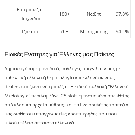
Επιτραπέζια
180+
NetEnt
97.8%
Παιχνίδια
Τζάκποτ
70+
Microgaming
94.1%
Ειδικές Ενότητες για Έλληνες μας Παίκτες
Δημιουργήσαμε μοναδικές συλλογές παιχνιδιών μας με
αυθεντική ελληνική θεματολογία και ελληνόφωνους
dealers στα ζωντανά τραπέζια. Η ειδική συλλογή “Ελληνική
Μυθολογία” περιλαμβάνει 25 slots εμπνευσμένα απευθείας
από κλασικά αρχαία μύθους, και τα live ρουλέτας τραπέζια
μας διαθέτουν επαγγελματίες κρουπιέρηδες που που
μιλούν τέλεια άπταιστα ελληνικά.