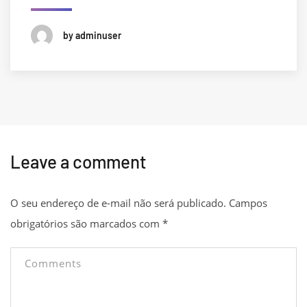
by adminuser
Leave a comment
O seu endereço de e-mail não será publicado.
Campos
obrigatórios são marcados com
*