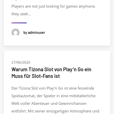
Players are not just looking for games anymore;
they seek…
by adminuser
27/06/2026
Warum Tizona Slot von Play’n Go ein
Muss für Slot-Fans ist
Der Tizona Slot von Play’n Go ist eine fesselnde
Spielautomat, der Spieler in eine mittelalterliche
Welt voller Abenteuer und Gewinnchancen
entführt. Mit seiner einzigartigen Atmosphäre und