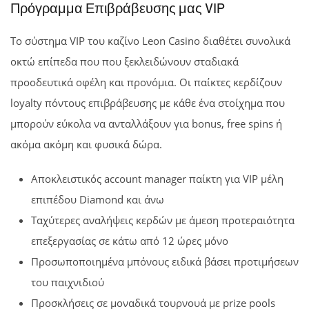
Πρόγραμμα Επιβράβευσης μας VIP
Το σύστημα VIP του καζίνο Leon Casino διαθέτει συνολικά
οκτώ επίπεδα που που ξεκλειδώνουν σταδιακά
προοδευτικά οφέλη και προνόμια. Οι παίκτες κερδίζουν
loyalty πόντους επιβράβευσης με κάθε ένα στοίχημα που
μπορούν εύκολα να ανταλλάξουν για bonus, free spins ή
ακόμα ακόμη και φυσικά δώρα.
Αποκλειστικός account manager παίκτη για VIP μέλη
επιπέδου Diamond και άνω
Ταχύτερες αναλήψεις κερδών με άμεση προτεραιότητα
επεξεργασίας σε κάτω από 12 ώρες μόνο
Προσωποποιημένα μπόνους ειδικά βάσει προτιμήσεων
του παιχνιδιού
Προσκλήσεις σε μοναδικά τουρνουά με prize pools