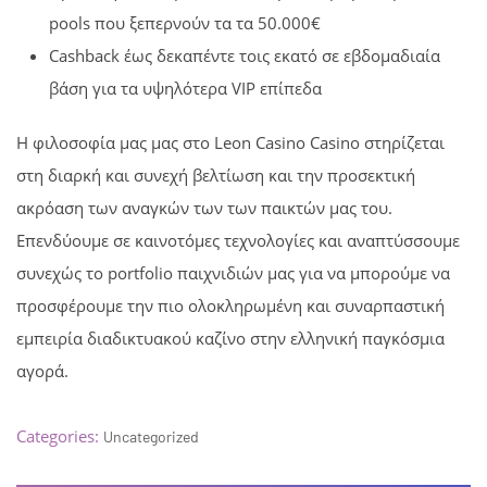
pools που ξεπερνούν τα τα 50.000€
Cashback έως δεκαπέντε τοις εκατό σε εβδομαδιαία
βάση για τα υψηλότερα VIP επίπεδα
Η φιλοσοφία μας μας στο Leon Casino Casino στηρίζεται
στη διαρκή και συνεχή βελτίωση και την προσεκτική
ακρόαση των αναγκών των των παικτών μας του.
Επενδύουμε σε καινοτόμες τεχνολογίες και αναπτύσσουμε
συνεχώς το portfolio παιχνιδιών μας για να μπορούμε να
προσφέρουμε την πιο ολοκληρωμένη και συναρπαστική
εμπειρία διαδικτυακού καζίνο στην ελληνική παγκόσμια
αγορά.
Categories:
Uncategorized