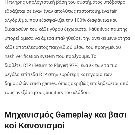
Η πλήρης υπολογιστική βάση του συστήματος υπόβαθρο
εδράζεται σε έναν έναν απολύτως πιστοποιημένα fair
αλγόριθμο, που εξασφαλίζει την 100% διαφάνεια και
δικαιοσύνη του κάθε γύρου ξεχωριστά. Κάθε ένας παίκτης
μπορεί άμεσα να άμεσα επαληθεύσει την αντικειμενικότητα
κάθε αποτελέσματος παιχνιδιού μέσω του προηγμένου
hash verification system που παρέχουμε. Το
Chicken Road
διαθέτει RTP (Return to Player) 97%, ένα εκ των τα πιο
μεγάλα επίπεδα RTP στην ευρύτερη κατηγορία των
δημοφιλών crash games, όπως ακριβώς επαληθεύεται από
τους ανεξάρτητους auditors του κλάδου.
Μηχανισμός Gameplay και βασι
κοί Κανονισμοί