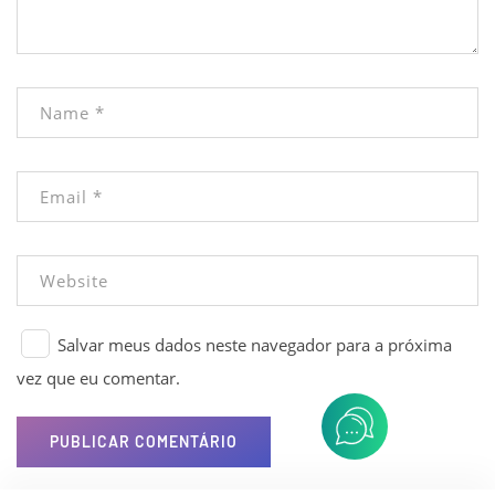
Salvar meus dados neste navegador para a próxima
vez que eu comentar.