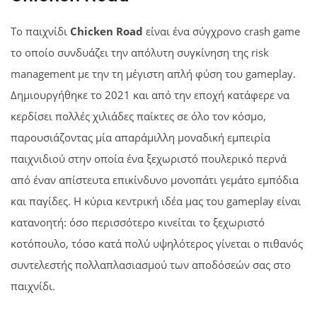
Το παιχνίδι
Chicken Road
είναι ένα σύγχρονο crash game
το οποίο συνδυάζει την απόλυτη συγκίνηση της risk
management με την τη μέγιστη απλή φύση του gameplay.
Δημιουργήθηκε το 2021 και από την εποχή κατάφερε να
κερδίσει πολλές χιλιάδες παίκτες σε όλο τον κόσμο,
παρουσιάζοντας μία απαράμιλλη μοναδική εμπειρία
παιχνιδιού στην οποία ένα ξεχωριστό πουλερικό περνά
από έναν απίστευτα επικίνδυνο μονοπάτι γεμάτο εμπόδια
και παγίδες. Η κύρια κεντρική ιδέα μας του gameplay είναι
κατανοητή: όσο περισσότερο κινείται το ξεχωριστό
κοτόπουλο, τόσο κατά πολύ υψηλότερος γίνεται ο πιθανός
συντελεστής πολλαπλασιασμού των αποδόσεών σας στο
παιχνίδι.