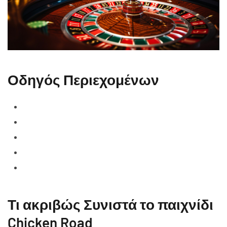
Οδηγός Περιεχομένων
Τι ακριβώς Είναι το το Chicken Road
Λειτουργία του Παιχνιδιού με Κανόνες
Στρατηγικές Κέρδους
Πίνακας Αποδόσεων και Πολλαπλασιαστών
Γιατί οι πιστοί Χρήστες εδώ Επιλέγουν το
Τι ακριβώς Συνιστά το παιχνίδι
Chicken Road