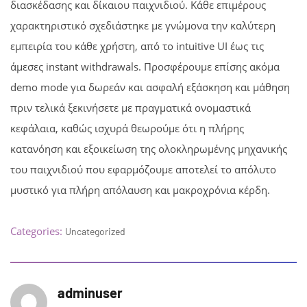
διασκέδασης και δίκαιου παιχνιδιού. Κάθε επιμέρους
χαρακτηριστικό σχεδιάστηκε με γνώμονα την καλύτερη
εμπειρία του κάθε χρήστη, από το intuitive UI έως τις
άμεσες instant withdrawals. Προσφέρουμε επίσης ακόμα
demo mode για δωρεάν και ασφαλή εξάσκηση και μάθηση
πριν τελικά ξεκινήσετε με πραγματικά ονομαστικά
κεφάλαια, καθώς ισχυρά θεωρούμε ότι η πλήρης
κατανόηση και εξοικείωση της ολοκληρωμένης μηχανικής
του παιχνιδιού που εφαρμόζουμε αποτελεί το απόλυτο
μυστικό για πλήρη απόλαυση και μακροχρόνια κέρδη.
Categories:
Uncategorized
adminuser