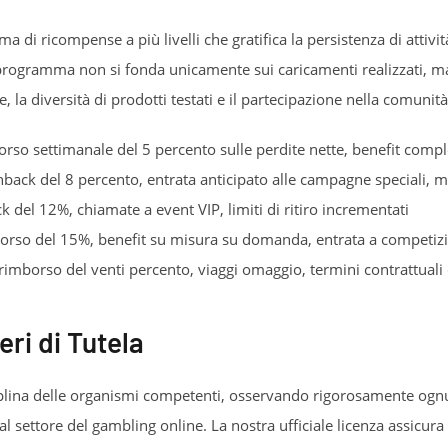
 di ricompense a più livelli che gratifica la persistenza di attivit
le programma non si fonda unicamente sui caricamenti realizzati, m
 la diversità di prodotti testati e il partecipazione nella comunità
orso settimanale del 5 percento sulle perdite nette, benefit com
hback del 8 percento, entrata anticipato alle campagne speciali, 
k del 12%, chiamate a event VIP, limiti di ritiro incrementati
borso del 15%, benefit su misura su domanda, entrata a competizi
 rimborso del venti percento, viaggi omaggio, termini contrattuali
eri di Tutela
plina delle organismi competenti, osservando rigorosamente ognun
al settore del gambling online. La nostra ufficiale licenza assicur