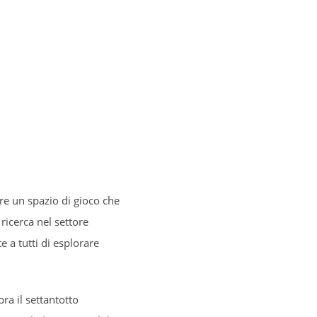
are un spazio di gioco che
 ricerca nel settore
 a tutti di esplorare
ra il settantotto