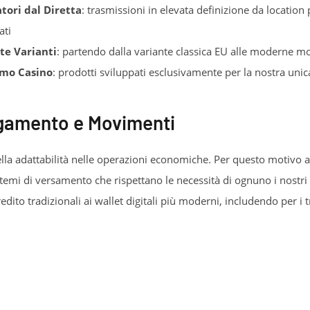
atori dal Diretta
: trasmissioni in elevata definizione da location
ati
te Varianti
: partendo dalla variante classica EU alle moderne mo
imo Casino
: prodotti sviluppati esclusivamente per la nostra uni
agamento e Movimenti
ella adattabilità nelle operazioni economiche. Per questo motiv
mi di versamento che rispettano le necessità di ognuno i nostri st
redito tradizionali ai wallet digitali più moderni, includendo per i 