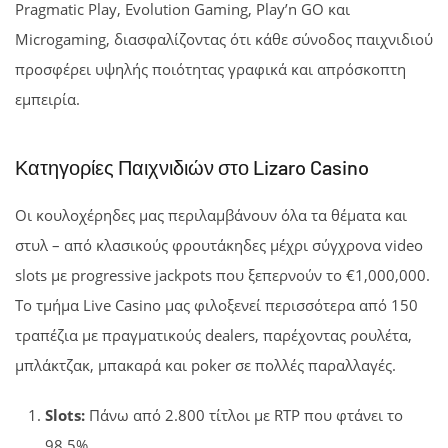
Pragmatic Play, Evolution Gaming, Play’n GO και
Microgaming, διασφαλίζοντας ότι κάθε σύνοδος παιχνιδιού
προσφέρει υψηλής ποιότητας γραφικά και απρόσκοπτη
εμπειρία.
Κατηγορίες Παιχνιδιών στο Lizaro Casino
Οι κουλοχέρηδες μας περιλαμβάνουν όλα τα θέματα και
στυλ – από κλασικούς φρουτάκηδες μέχρι σύγχρονα video
slots με progressive jackpots που ξεπερνούν το €1,000,000.
Το τμήμα Live Casino μας φιλοξενεί περισσότερα από 150
τραπέζια με πραγματικούς dealers, παρέχοντας ρουλέτα,
μπλάκτζακ, μπακαρά και poker σε πολλές παραλλαγές.
Slots:
Πάνω από 2.800 τίτλοι με RTP που φτάνει το
98.5%