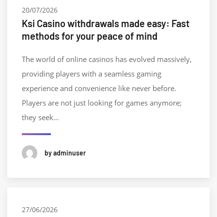
20/07/2026
Ksi Casino withdrawals made easy: Fast
methods for your peace of mind
The world of online casinos has evolved massively,
providing players with a seamless gaming
experience and convenience like never before.
Players are not just looking for games anymore;
they seek…
by adminuser
27/06/2026