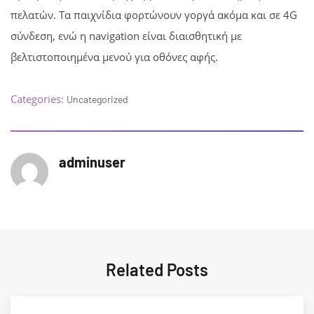
πελατών. Τα παιχνίδια φορτώνουν γοργά ακόμα και σε 4G
σύνδεση, ενώ η navigation είναι διαισθητική με
βελτιστοποιημένα μενού για οθόνες αφής.
Categories:
Uncategorized
adminuser
Author posts
Related Posts