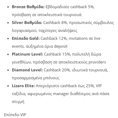
Bronze Βαθμίδα:
Εβδομαδιαίο cashback 5%,
πρόσβαση σε αποκλειστικά τουρνουά
Silver Βαθμίδα:
Cashback 8%, προσωπικός σύμβουλος
λογαριασμού, ταχύτερες αναλήψεις
Επίπεδο Gold:
Cashback 12%, invitations σε live
events, αυξημένα όρια deposit
Platinum Level:
Cashback 15%, πολυτελή δώρα
γενεθλίων, πρόσβαση σε αποκλειστικούς providers
Diamond Level:
Cashback 20%, ιδιωτικά τουρνουά,
προσαρμοσμένα μπόνους
Lizaro Elite:
Απεριόριστο cashback έως 25%, VIP
ταξίδια, αφιερωμένος manager διαθέσιμος ανά πάσα
στιγμή
Επίπεδο VIP