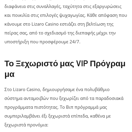
διαφάνεια στις συναλλαγές, ταχύτητα στις εξαργυρώσεις
και ποικιλία στις επιλογές ψυχαγωγίας. Κάθε απόφαση που
κάνουμε στο Lizaro Casino εστιάζει στη βελτίωση της
πείρας σας, από το σχεδιασμό της διεπαφής μέχρι την
υποστήριξη που προσφέρουμε 24/7.
Το Ξεχωριστό μας VIP Πρόγραμ
μα
Στο Lizaro Casino, δημιουργήσαμε ένα πολυβάθμιο
σύστημα ανταμοιβών που ξεχωρίζει από τα παραδοσιακά
προγράμματα πιστότητας. Το Βιπ πρόγραμμά μας
συμπεριλαμβάνει έξι ξεχωριστά επίπεδα, καθένα με
ξεχωριστά προνόμια: