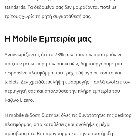
standards. Τα δεδομένα σας δεν μοιράζονται ποτέ με
τρίτους χωρίς τη ρητή συγκατάθεσή σας.
Η Mobile Εμπειρία μας
Αναγνωρίζοντας ότι το 73% των παικτών προτιμούν να
παίζουν μέσω φορητών συσκευών, δημιουργήσαμε μια
responsive πλατφόρμα που τρέχει άψογα σε κινητά και
tablets. Δεν χρειάζεται λήψη εφαρμογής – απλά ανοίξτε τον
περιηγητή σας και απολαύστε την πλήρη εμπειρία του
Καζίνο Lizaro.
Η mobile έκδοση διατηρεί όλες τις δυνατότητες της desktop
πλατφόρμας, από καταθέσεις και αναλήψεις μέχρι
πρόσβαση στο Βιπ πρόγραμμα και την υποστήριξη