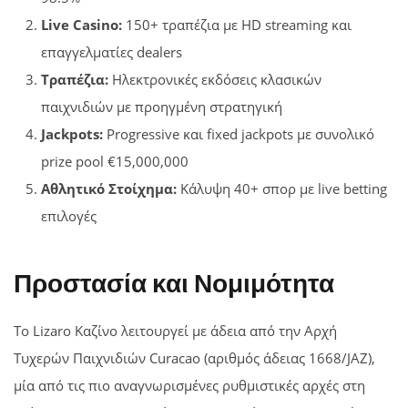
Live Casino:
150+ τραπέζια με HD streaming και
επαγγελματίες dealers
Τραπέζια:
Ηλεκτρονικές εκδόσεις κλασικών
παιχνιδιών με προηγμένη στρατηγική
Jackpots:
Progressive και fixed jackpots με συνολικό
prize pool €15,000,000
Αθλητικό Στοίχημα:
Κάλυψη 40+ σπορ με live betting
επιλογές
Προστασία και Νομιμότητα
Το Lizaro Καζίνο λειτουργεί με άδεια από την Αρχή
Τυχερών Παιχνιδιών Curacao (αριθμός άδειας 1668/JAZ),
μία από τις πιο αναγνωρισμένες ρυθμιστικές αρχές στη