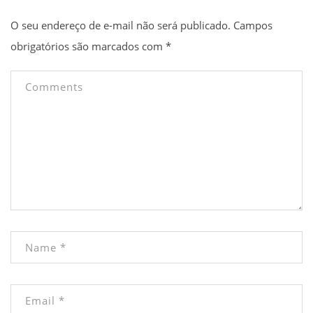
O seu endereço de e-mail não será publicado.
Campos
obrigatórios são marcados com
*