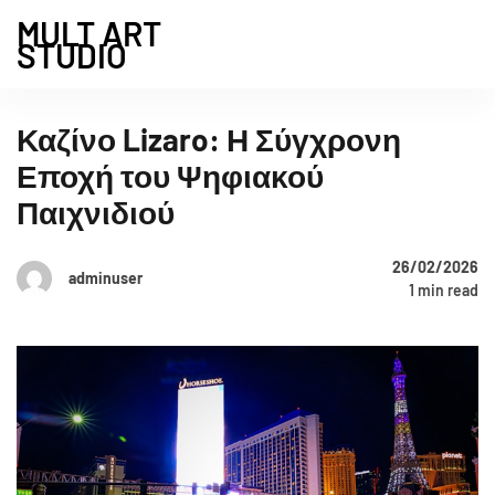
MULT ART
STUDIO
Καζίνο Lizaro: Η Σύγχρονη
Εποχή του Ψηφιακού
Παιχνιδιού
26/02/2026
adminuser
1 min read