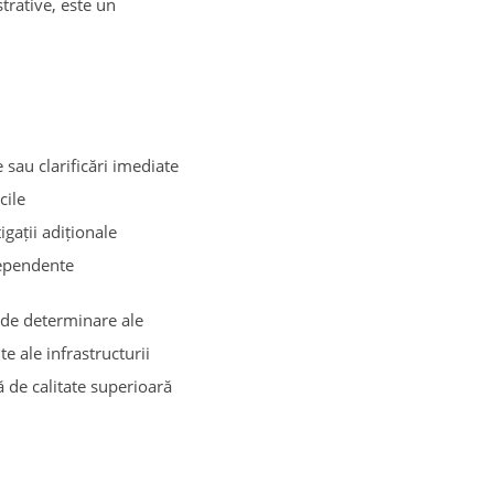
trative, este un
 sau clarificări imediate
cile
igații adiționale
dependente
 de determinare ale
e ale infrastructurii
 de calitate superioară