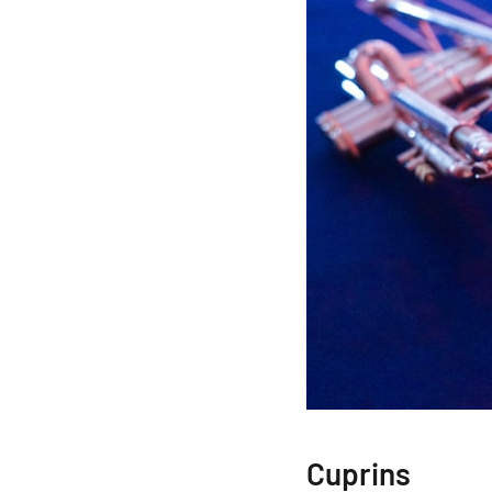
Cuprins