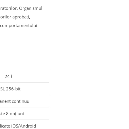
eratorilor. Organismul
orilor aprobați,
ea comportamentului
24 h
SL 256-bit
anent continuu
ste 8 opțiuni
icate iOS/Android