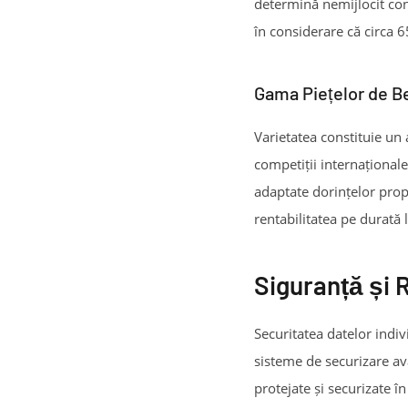
determină nemijlocit con
în considerare că circa 6
Gama Piețelor de Be
Varietatea constituie un 
competiții internaționale
adaptate dorințelor prop
rentabilitatea pe durată 
Siguranță și 
Securitatea datelor indivi
sisteme de securizare ava
protejate și securizate în