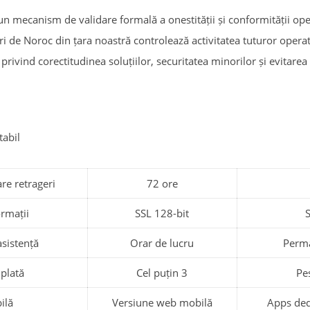
un mecanism de validare formală a onestității și conformității op
uri de Noroc din țara noastră controlează activitatea tuturor operat
rivind corectitudinea soluțiilor, securitatea minorilor și evitar
abil
re retrageri
72 ore
ormații
SSL 128-bit
S
asistență
Orar de lucru
Perm
plată
Cel puțin 3
Pe
ilă
Versiune web mobilă
Apps ded