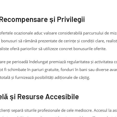
ecompensare și Privilegii
ofertele ocazionale aduc valoare considerabilă parcursului de miza
 bonusuri să rămână prezentate de cerințe și condiții clare, realist
liste oferă pariorilor să utilizeze concret bonusurile oferite.
 pe perioadă îndelungat premiază regularitatea și activitatea con
 fi schimbate în pariuri gratuite, fonduri în bani sau diverse ava
otală și furnizează posibilități adiționale de câștig.
elă și Resurse Accesibile
t clienți separă siturile profesionale de cele mediocre. Accesul la 