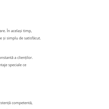
re. În același timp,
e și simplu de satisfăcut.
stantă a clienților.
ntaje speciale ce
asistență competentă,