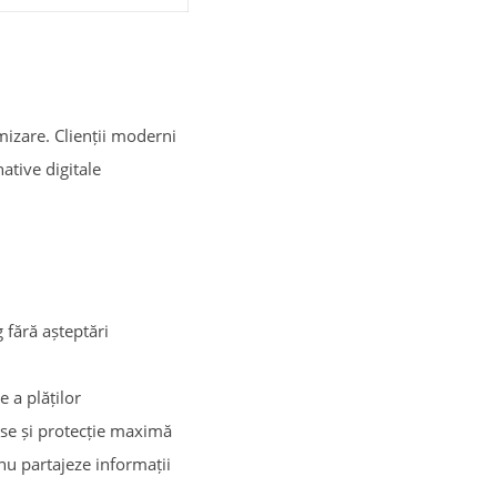
mizare. Clienții moderni
ative digitale
 fără așteptări
e a plăților
use și protecție maximă
 nu partajeze informații