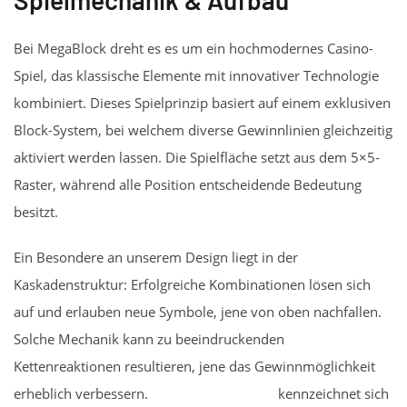
Bei MegaBlock dreht es es um ein hochmodernes Casino-
Spiel, das klassische Elemente mit innovativer Technologie
kombiniert. Dieses Spielprinzip basiert auf einem exklusiven
Block-System, bei welchem diverse Gewinnlinien gleichzeitig
aktiviert werden lassen. Die Spielfläche setzt aus dem 5×5-
Raster, während alle Position entscheidende Bedeutung
besitzt.
Ein Besondere an unserem Design liegt in der
Kaskadenstruktur: Erfolgreiche Kombinationen lösen sich
auf und erlauben neue Symbole, jene von oben nachfallen.
Solche Mechanik kann zu beeindruckenden
Kettenreaktionen resultieren, jene das Gewinnmöglichkeit
erheblich verbessern.
MegaBlock Casino
kennzeichnet sich