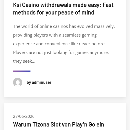
Ksi Casino withdrawals made easy: Fast
methods for your peace of mind
The world of online casinos has evolved massively,
providing players with a seamless gaming
experience and convenience like never before.
Players are not just looking for games anymore;
they seek…
by adminuser
27/06/2026
Warum Tizona Slot von Play’n Go ein