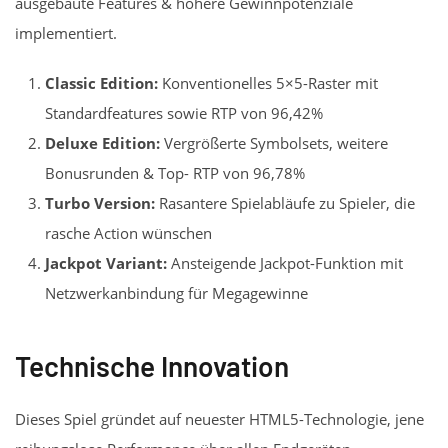
ausgebaute Features & höhere Gewinnpotenziale
implementiert.
Classic Edition:
Konventionelles 5×5-Raster mit
Standardfeatures sowie RTP von 96,42%
Deluxe Edition:
Vergrößerte Symbolsets, weitere
Bonusrunden & Top- RTP von 96,78%
Turbo Version:
Rasantere Spielabläufe zu Spieler, die
rasche Action wünschen
Jackpot Variant:
Ansteigende Jackpot-Funktion mit
Netzwerkanbindung für Megagewinne
Technische Innovation
Dieses Spiel gründet auf neuester HTML5-Technologie, jene