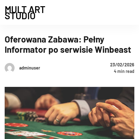
MULT ART
STUDIO
Oferowana Zabawa: Pełny
Informator po serwisie Winbeast
23/02/2026
adminuser
4 min read