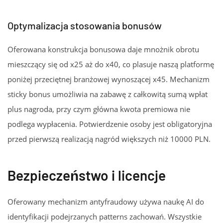
Optymalizacja stosowania bonusów
Oferowana konstrukcja bonusowa daje mnożnik obrotu
mieszczący się od x25 aż do x40, co plasuje naszą platformę
poniżej przeciętnej branżowej wynoszącej x45. Mechanizm
sticky bonus umożliwia na zabawę z całkowitą sumą wpłat
plus nagroda, przy czym główna kwota premiowa nie
podlega wypłacenia. Potwierdzenie osoby jest obligatoryjna
przed pierwszą realizacją nagród większych niż 10000 PLN.
Bezpieczeństwo i licencje
Oferowany mechanizm antyfraudowy używa naukę AI do
identyfikacji podejrzanych patterns zachowań. Wszystkie