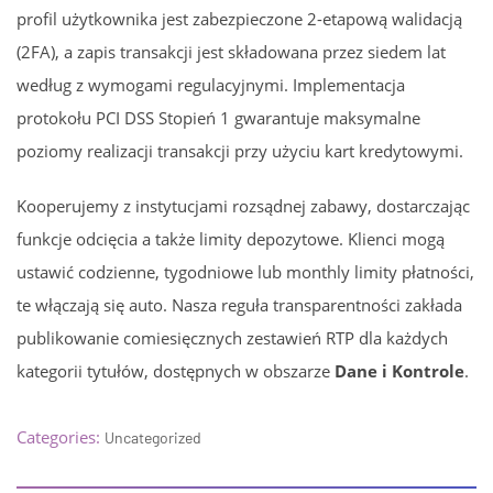
profil użytkownika jest zabezpieczone 2-etapową walidacją
(2FA), a zapis transakcji jest składowana przez siedem lat
według z wymogami regulacyjnymi. Implementacja
protokołu PCI DSS Stopień 1 gwarantuje maksymalne
poziomy realizacji transakcji przy użyciu kart kredytowymi.
Kooperujemy z instytucjami rozsądnej zabawy, dostarczając
funkcje odcięcia a także limity depozytowe. Klienci mogą
ustawić codzienne, tygodniowe lub monthly limity płatności,
te włączają się auto. Nasza reguła transparentności zakłada
publikowanie comiesięcznych zestawień RTP dla każdych
kategorii tytułów, dostępnych w obszarze
Dane i Kontrole
.
Categories:
Uncategorized