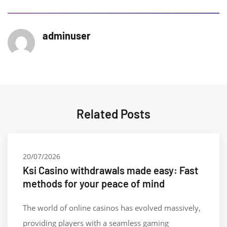
adminuser
Author posts
Related Posts
20/07/2026
Ksi Casino withdrawals made easy: Fast
methods for your peace of mind
The world of online casinos has evolved massively,
providing players with a seamless gaming