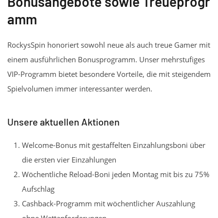
Bonusangebote sowie Treueprogr
amm
RockysSpin honoriert sowohl neue als auch treue Gamer mit
einem ausführlichen Bonusprogramm. Unser mehrstufiges
VIP-Programm bietet besondere Vorteile, die mit steigendem
Spielvolumen immer interessanter werden.
Unsere aktuellen Aktionen
Welcome-Bonus mit gestaffelten Einzahlungsboni über
die ersten vier Einzahlungen
Wöchentliche Reload-Boni jeden Montag mit bis zu 75%
Aufschlag
Cashback-Programm mit wöchentlicher Auszahlung