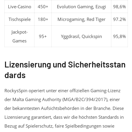
Live-Casino
450+
Evolution Gaming, Ezugi
98,6%
Tischspiele
180+
Microgaming, Red Tiger
97.2%
Jackpot-
95+
Yggdrasil, Quickspin
95,8%
Games
Lizensierung und Sicherheitsstan
dards
RockysSpin operiert unter einer offiziellen Gaming-Lizenz
der Malta Gaming Authority (MGA/B2C/394/2017), einer
der bekanntesten Aufsichtsbehörden in der Branche. Diese
Lizensierung garantiert, dass wir die höchsten Standards in
Bezug auf Spielerschutz, faire Spielbedingungen sowie