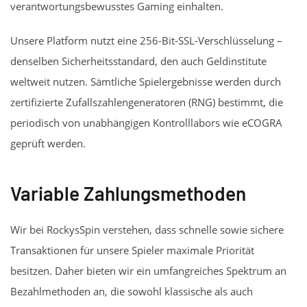
verantwortungsbewusstes Gaming einhalten.
Unsere Platform nutzt eine 256-Bit-SSL-Verschlüsselung –
denselben Sicherheitsstandard, den auch Geldinstitute
weltweit nutzen. Sämtliche Spielergebnisse werden durch
zertifizierte Zufallszahlengeneratoren (RNG) bestimmt, die
periodisch von unabhängigen Kontrolllabors wie eCOGRA
geprüft werden.
Variable Zahlungsmethoden
Wir bei RockysSpin verstehen, dass schnelle sowie sichere
Transaktionen für unsere Spieler maximale Priorität
besitzen. Daher bieten wir ein umfangreiches Spektrum an
Bezahlmethoden an, die sowohl klassische als auch