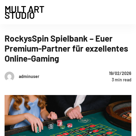
MULT ART
STUDIO
RockysSpin Spielbank – Euer
Premium-Partner für exzellentes
Online-Gaming
19/02/2026
adminuser
3 min read