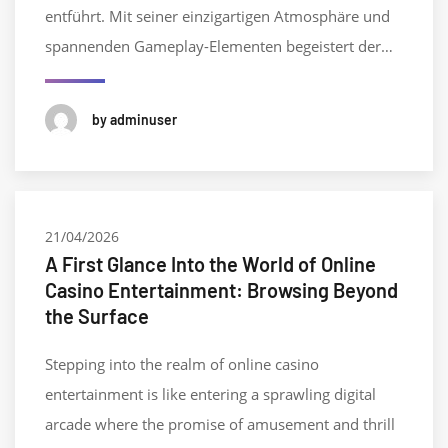
entführt. Mit seiner einzigartigen Atmosphäre und
spannenden Gameplay-Elementen begeistert der…
by adminuser
21/04/2026
A First Glance Into the World of Online
Casino Entertainment: Browsing Beyond
the Surface
Stepping into the realm of online casino
entertainment is like entering a sprawling digital
arcade where the promise of amusement and thrill