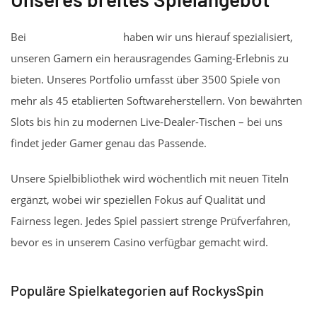
Bei
Rockyspin casino
haben wir uns hierauf spezialisiert,
unseren Gamern ein herausragendes Gaming-Erlebnis zu
bieten. Unseres Portfolio umfasst über 3500 Spiele von
mehr als 45 etablierten Softwareherstellern. Von bewährten
Slots bis hin zu modernen Live-Dealer-Tischen – bei uns
findet jeder Gamer genau das Passende.
Unsere Spielbibliothek wird wöchentlich mit neuen Titeln
ergänzt, wobei wir speziellen Fokus auf Qualität und
Fairness legen. Jedes Spiel passiert strenge Prüfverfahren,
bevor es in unserem Casino verfügbar gemacht wird.
Populäre Spielkategorien auf RockysSpin