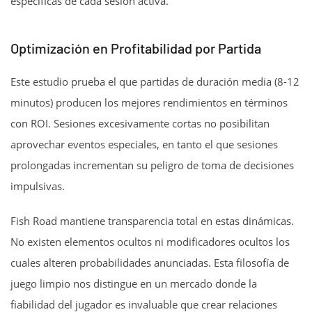
específicas de cada sesión activa.
Optimización en Profitabilidad por Partida
Este estudio prueba el que partidas de duración media (8-12
minutos) producen los mejores rendimientos en términos
con ROI. Sesiones excesivamente cortas no posibilitan
aprovechar eventos especiales, en tanto el que sesiones
prolongadas incrementan su peligro de toma de decisiones
impulsivas.
Fish Road mantiene transparencia total en estas dinámicas.
No existen elementos ocultos ni modificadores ocultos los
cuales alteren probabilidades anunciadas. Esta filosofía de
juego limpio nos distingue en un mercado donde la
fiabilidad del jugador es invaluable que crear relaciones