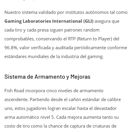
Nuestro sistema validado por institutos autónomos tal como
Gaming Laboratories International (GLI)
asegura que
cada tiro y cada presa siguen patrones random
comprobables, conservando el RTP (Return to Player) del
96.8%, valor verificada y auditada periódicamente conforme
estándares mundiales de la industria del gaming.
Sistema de Armamento y Mejoras
Fish Road incorpora cinco niveles de armamento
ascendente. Partiendo desde el cañón estándar de calibre
uno, estos jugadores logran escalar hasta el devastador
arma automático nivel 5. Cada mejora aumenta tanto su
costo de tiro como la chance de captura de criaturas de