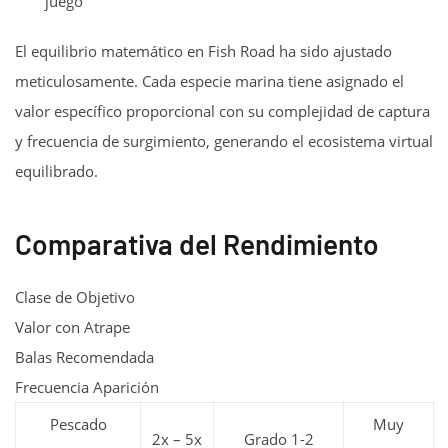
juego
El equilibrio matemático en Fish Road ha sido ajustado
meticulosamente. Cada especie marina tiene asignado el
valor específico proporcional con su complejidad de captura
y frecuencia de surgimiento, generando el ecosistema virtual
equilibrado.
Comparativa del Rendimiento
Clase de Objetivo
Valor con Atrape
Balas Recomendada
Frecuencia Aparición
Pescado
Muy
2x – 5x
Grado 1-2