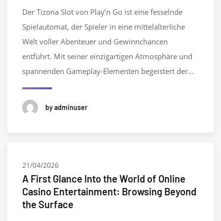
Der Tizona Slot von Play’n Go ist eine fesselnde
Spielautomat, der Spieler in eine mittelalterliche
Welt voller Abenteuer und Gewinnchancen
entführt. Mit seiner einzigartigen Atmosphäre und
spannenden Gameplay-Elementen begeistert der…
by adminuser
21/04/2026
A First Glance Into the World of Online
Casino Entertainment: Browsing Beyond
the Surface