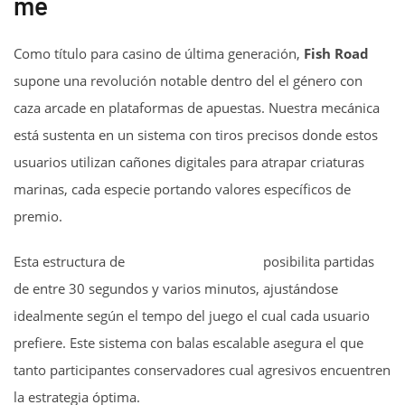
me
Como título para casino de última generación,
Fish Road
supone una revolución notable dentro del el género con
caza arcade en plataformas de apuestas. Nuestra mecánica
está sustenta en un sistema con tiros precisos donde estos
usuarios utilizan cañones digitales para atrapar criaturas
marinas, cada especie portando valores específicos de
premio.
Esta estructura de
https://fishroad.es/
posibilita partidas
de entre 30 segundos y varios minutos, ajustándose
idealmente según el tempo del juego el cual cada usuario
prefiere. Este sistema con balas escalable asegura el que
tanto participantes conservadores cual agresivos encuentren
la estrategia óptima.