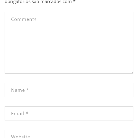
obrigatórios são marcados com
*