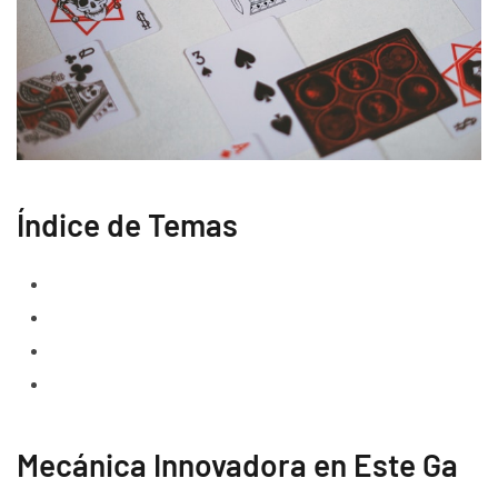
Índice de Temas
Mecánica Novedosa de Este Game
Estrategias Ganadoras que Optimizar Ganancias
Características Tecnológicas y RTP
Comparativa de Desempeño
Mecánica Innovadora en Este Ga