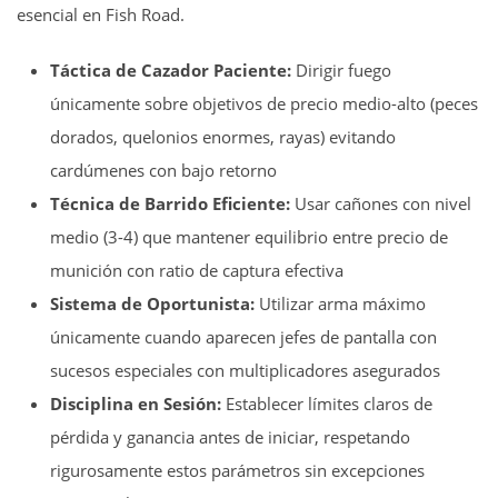
esencial en Fish Road.
Táctica de Cazador Paciente:
Dirigir fuego
únicamente sobre objetivos de precio medio-alto (peces
dorados, quelonios enormes, rayas) evitando
cardúmenes con bajo retorno
Técnica de Barrido Eficiente:
Usar cañones con nivel
medio (3-4) que mantener equilibrio entre precio de
munición con ratio de captura efectiva
Sistema de Oportunista:
Utilizar arma máximo
únicamente cuando aparecen jefes de pantalla con
sucesos especiales con multiplicadores asegurados
Disciplina en Sesión:
Establecer límites claros de
pérdida y ganancia antes de iniciar, respetando
rigurosamente estos parámetros sin excepciones