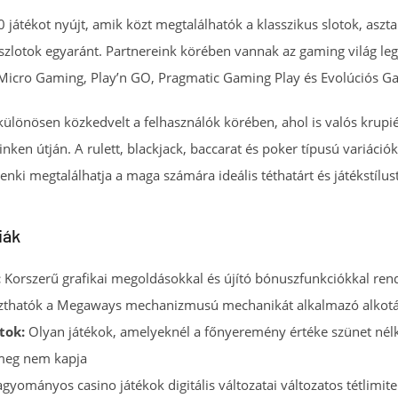
játékot nyújt, amik közt megtalálhatók a klasszikus slotok, asztal
lotok egyaránt. Partnereink körében vannak az gaming világ legj
 Micro Gaming, Play’n GO, Pragmatic Gaming Play és Evolúciós G
különösen közkedvelt a felhasználók körében, ahol is valós krupi
linken útján. A rulett, blackjack, baccarat és poker típusú variációk
enki megtalálhatja a maga számára ideális téthatárt és játékstílust
iák
:
Korszerű grafikai megoldásokkal és újító bónuszfunkciókkal re
szthatók a Megaways mechanizmusú mechanikát alkalmazó alkotá
tok:
Olyan játékok, amelyeknél a főnyeremény értéke szünet nél
 meg nem kapja
gyományos casino játékok digitális változatai változatos tétlimite