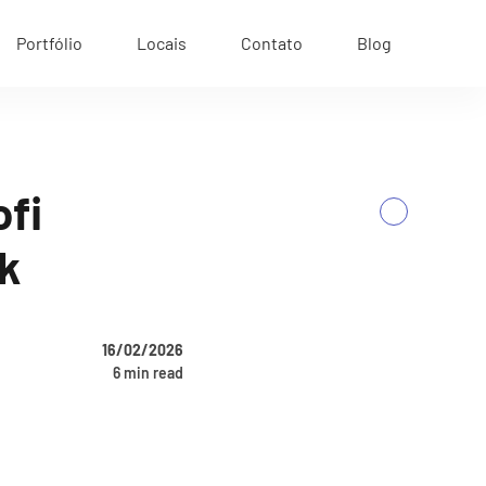
Portfólio
Locais
Contato
Blog
ofi
Next
k
16/02/2026
6 min read