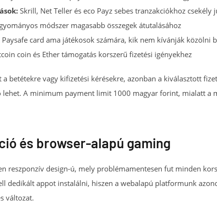
tások:
Skrill, Net Teller és eco Payz sebes tranzakciókhoz csekély 
yományos módszer magasabb összegek átutalásához
Paysafe card ama játékosok számára, kik nem kívánják közölni b
coin coin és Ether támogatás korszerű fizetési igényekhez
 a betétekre vagy kifizetési kérésekre, azonban a kiválasztott fizet
 lehet. A minimum payment limit 1000 magyar forint, mialatt a 
áció és browser-alapú gaming
en reszponzív design-ú, mely problémamentesen fut minden kors
ell dedikált appot instalálni, hiszen a webalapú platformunk azono
 változat.