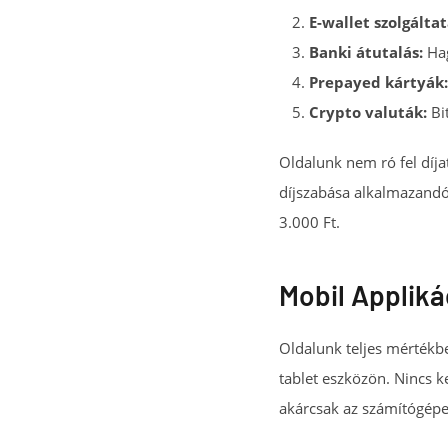
E-wallet szolgálta
Banki átutalás:
Hag
Prepayed kártyák:
Crypto valuták:
Bit
Oldalunk nem ró fel díjat
díjszabása alkalmazandó
3.000 Ft.
Mobil Applik
Oldalunk teljes mértékb
tablet eszközön. Nincs k
akárcsak az számítógépes