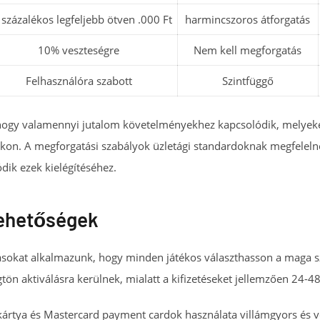
 százalékos legfeljebb ötven .000 Ft
harmincszoros átforgatás
10% veszteségre
Nem kell megforgatás
Felhasználóra szabott
Szintfüggő
hogy valamennyi jutalom követelményekhez kapcsolódik, melyeke
nkon. A megforgatási szabályok üzletági standardoknak megfeleln
dik ezek kielégítéséhez.
lehetőségek
ásokat alkalmazunk, hogy minden játékos választhasson a maga s
n aktiválásra kerülnek, mialatt a kifizetéseket jellemzően 24-48
kártya és Mastercard payment cardok használata villámgyors és v