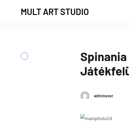
MULT ART STUDIO
Spinania 
Previous
Játékfel
adminuser