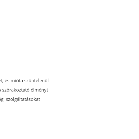
, és mióta szüntelenül
és szórakoztató élményt
i szolgáltatásokat