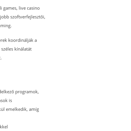
i games, live casino
obb szoftverfejlesztői,
aming.
érek koordinálják a
 széles kínálatát
.
ndelkező programok,
sok is
kül emelkedik, amíg
kkel