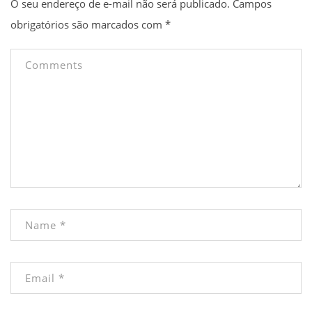
O seu endereço de e-mail não será publicado.
Campos
obrigatórios são marcados com
*