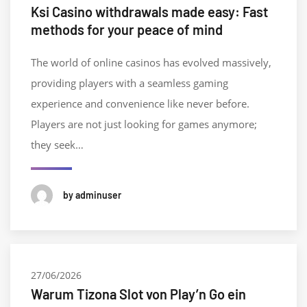
Ksi Casino withdrawals made easy: Fast
methods for your peace of mind
The world of online casinos has evolved massively,
providing players with a seamless gaming
experience and convenience like never before.
Players are not just looking for games anymore;
they seek…
by adminuser
27/06/2026
Warum Tizona Slot von Play’n Go ein