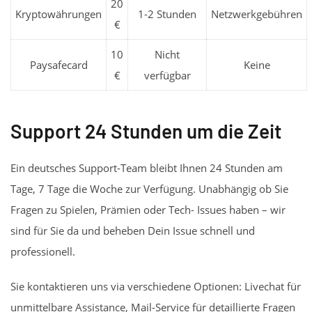
20
Kryptowährungen
1-2 Stunden
Netzwerkgebühren
€
10
Nicht
Paysafecard
Keine
€
verfügbar
Support 24 Stunden um die Zeit
Ein deutsches Support-Team bleibt Ihnen 24 Stunden am
Tage, 7 Tage die Woche zur Verfügung. Unabhängig ob Sie
Fragen zu Spielen, Prämien oder Tech- Issues haben – wir
sind für Sie da und beheben Dein Issue schnell und
professionell.
Sie kontaktieren uns via verschiedene Optionen: Livechat für
unmittelbare Assistance, Mail-Service für detaillierte Fragen