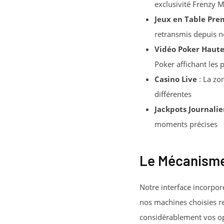
exclusivité Frenzy M
Jeux en Table Pr
retransmis depuis n
Vidéo Poker Haute
Poker affichant les
Casino Live
: La zo
différentes
Jackpots Journalie
moments précises
Le Mécanisme
Notre interface incorpor
nos machines choisies re
considérablement vos op