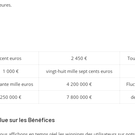
eures.
cent euros
2 450 €
Tou
1 000 €
vingt-huit mille sept cents euros
ante mille euros
4 200 000 €
Fluc
250 000 €
7 800 000 €
de
ue sur les Bénéfices
ous affichons en temps réel les winnings des utilisateurs sur notr