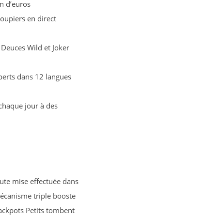
on d’euros
roupiers en direct
 Deuces Wild et Joker
perts dans 12 langues
chaque jour à des
oute mise effectuée dans
mécanisme triple booste
ackpots Petits tombent