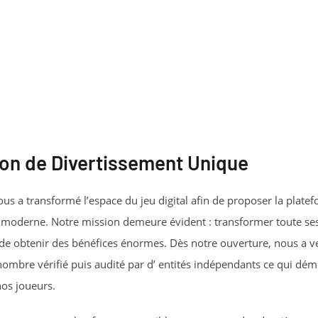
e Divertissement Unique
 Titres Exclusifs
ix Évolutifs
es Joueurs
saction Rapides
on de Divertissement Unique
ous a transformé l’espace du jeu digital afin de proposer la platef
on moderne. Notre mission demeure évident : transformer toute se
 de obtenir des bénéfices énormes. Dès notre ouverture, nous a v
nombre vérifié puis audité par d’ entités indépendants ce qui dé
nos joueurs.