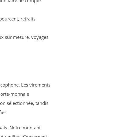
tionnaire de compte
ourcent, retraits
ux sur mesure, voyages
ancophone. Les virements
 porte-monnaie
on sélectionnée, tandis
iés.
wals. Notre montant
s du milieu. Concernant