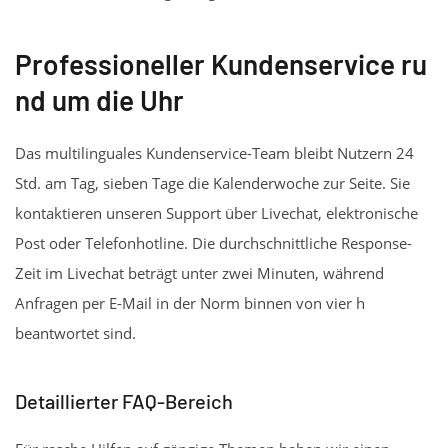
Professioneller Kundenservice ru
nd um die Uhr
Das multilinguales Kundenservice-Team bleibt Nutzern 24
Std. am Tag, sieben Tage die Kalenderwoche zur Seite. Sie
kontaktieren unseren Support über Livechat, elektronische
Post oder Telefonhotline. Die durchschnittliche Response-
Zeit im Livechat beträgt unter zwei Minuten, während
Anfragen per E-Mail in der Norm binnen von vier h
beantwortet sind.
Detaillierter FAQ-Bereich