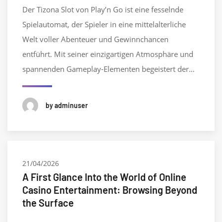
Der Tizona Slot von Play’n Go ist eine fesselnde
Spielautomat, der Spieler in eine mittelalterliche
Welt voller Abenteuer und Gewinnchancen
entführt. Mit seiner einzigartigen Atmosphäre und
spannenden Gameplay-Elementen begeistert der…
by adminuser
21/04/2026
A First Glance Into the World of Online
Casino Entertainment: Browsing Beyond
the Surface