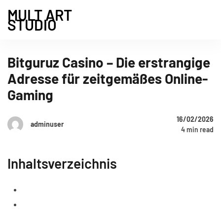
MULT ART
STUDIO
Bitguruz Casino – Die erstrangige
Adresse für zeitgemäßes Online-
Gaming
16/02/2026
adminuser
4 min read
Inhaltsverzeichnis
Vielseitige Zahlungsmöglichkeiten für alle Spieler
Unser umfangreiches vielfältiges Spielportfolio im
Detail