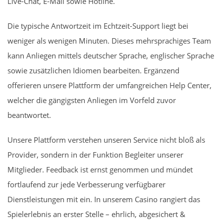
Live-Chat, E-Mail sowie Hotline.
Die typische Antwortzeit im Echtzeit-Support liegt bei
weniger als wenigen Minuten. Dieses mehrsprachiges Team
kann Anliegen mittels deutscher Sprache, englischer Sprache
sowie zusätzlichen Idiomen bearbeiten. Ergänzend
offerieren unsere Plattform der umfangreichen Help Center,
welcher die gängigsten Anliegen im Vorfeld zuvor
beantwortet.
Unsere Plattform verstehen unseren Service nicht bloß als
Provider, sondern in der Funktion Begleiter unserer
Mitglieder. Feedback ist ernst genommen und mündet
fortlaufend zur jede Verbesserung verfügbarer
Dienstleistungen mit ein. In unserem Casino rangiert das
Spielerlebnis an erster Stelle – ehrlich, abgesichert &