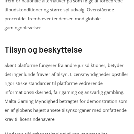
fremfor nationale alternativer på som følge af forbedrede
tilbudskonditioner og større spiludvalg. Ovenstående
procentdel fremhæver tendensen mod globale
gamingoplevelser.
Tilsyn og beskyttelse
Skønt platforme fungerer fra andre jurisdiktioner, betyder
det ingenlunde fravær af tilsyn. Licensmyndigheder opstiller
rigoristiske standarder til platforme vedrørende
informationssikkerhed, fair gaming og ansvarlig gambling.
Malta Gaming Myndighed betragtes for demonstration som
én af globens højest ansete tilsynsorganer med omfattende
krav til licensindehavere.
Moderne sikkerhedsteknologi sikrer, at personlige