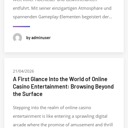
entführt. Mit seiner einzigartigen Atmosphäre und
spannenden Gameplay-Elementen begeistert der…
by adminuser
21/04/2026
A First Glance Into the World of Online
Casino Entertainment: Browsing Beyond
the Surface
Stepping into the realm of online casino
entertainment is like entering a sprawling digital
arcade where the promise of amusement and thrill