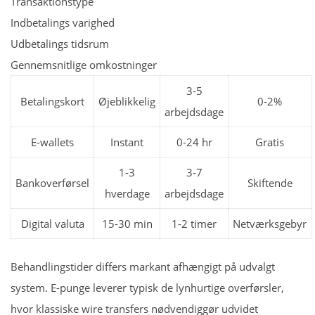
Transaktionstype
Indbetalings varighed
Udbetalings tidsrum
Gennemsnitlige omkostninger
3-5
Betalingskort
Øjeblikkelig
0-2%
arbejdsdage
E-wallets
Instant
0-24 hr
Gratis
1-3
3-7
Bankoverførsel
Skiftende
hverdage
arbejdsdage
Digital valuta
15-30 min
1-2 timer
Netværksgebyr
Behandlingstider differs markant afhængigt på udvalgt
system. E-punge leverer typisk de lynhurtige overførsler,
hvor klassiske wire transfers nødvendiggør udvidet