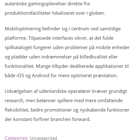
autentiske gamingoplevelser direkte fra
produktionsfaciliteter lokaliseret over i globen.
Mobiloptimering befinder sig i centrum ved samtidige
platforme. Tilpassede interfaces sikrer, at det fulde
spilkataloget fungerer uden problemer på mobile enheder
og pladder uden indrømmelser på billedkvalitet eller
funktionalitet. Mange tilbyder dedikerede applikationer til
både iOS og Android for mere optimeret præstation.
Udvælgelsen af udenlandske operatører kræver grundigt
research, men belønner spillere med mere omfattende
fleksibilitet, bedre promotioner og nyskabende funktioner
der konstant forfiner branchen forward.
Categories:
Uncategorized