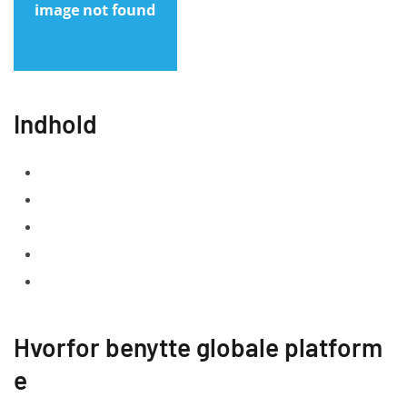
Indhold
Hvorfor vælge internationale platforme
Lovgivning og sikkerhed
Betalingsmuligheder samt transaktioner
Bonusstrukturer & kampagner
Spilleudvalg samt softwareudbydere
Hvorfor benytte globale platform
e