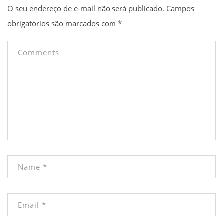
O seu endereço de e-mail não será publicado.
Campos
obrigatórios são marcados com
*