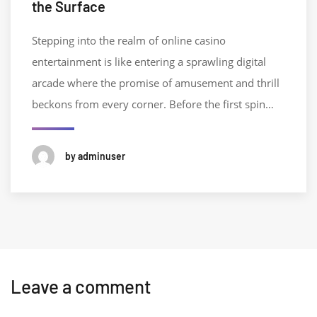
the Surface
Stepping into the realm of online casino
entertainment is like entering a sprawling digital
arcade where the promise of amusement and thrill
beckons from every corner. Before the first spin…
by adminuser
Leave a comment