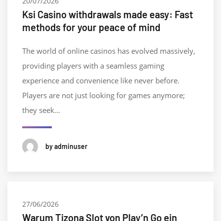
20/07/2026
Ksi Casino withdrawals made easy: Fast
methods for your peace of mind
The world of online casinos has evolved massively,
providing players with a seamless gaming
experience and convenience like never before.
Players are not just looking for games anymore;
they seek…
by adminuser
27/06/2026
Warum Tizona Slot von Play’n Go ein