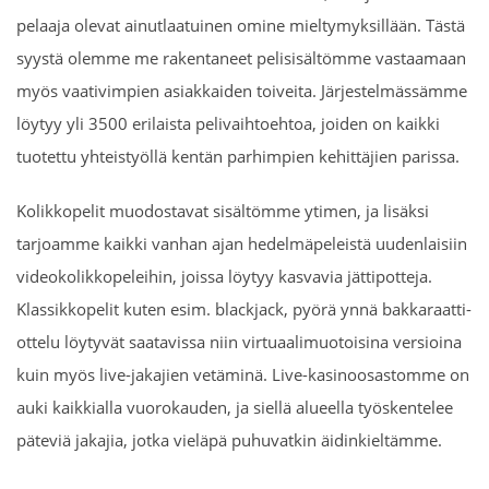
pelaaja olevat ainutlaatuinen omine mieltymyksillään. Tästä
syystä olemme me rakentaneet pelisisältömme vastaamaan
myös vaativimpien asiakkaiden toiveita. Järjestelmässämme
löytyy yli 3500 erilaista pelivaihtoehtoa, joiden on kaikki
tuotettu yhteistyöllä kentän parhimpien kehittäjien parissa.
Kolikkopelit muodostavat sisältömme ytimen, ja lisäksi
tarjoamme kaikki vanhan ajan hedelmäpeleistä uudenlaisiin
videokolikkopeleihin, joissa löytyy kasvavia jättipotteja.
Klassikkopelit kuten esim. blackjack, pyörä ynnä bakkaraatti-
ottelu löytyvät saatavissa niin virtuaalimuotoisina versioina
kuin myös live-jakajien vetäminä. Live-kasinoosastomme on
auki kaikkialla vuorokauden, ja siellä alueella työskentelee
päteviä jakajia, jotka vieläpä puhuvatkin äidinkieltämme.