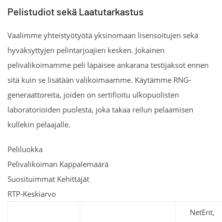
Pelistudiot sekä Laatutarkastus
Vaalimme yhteistyötyötä yksinomaan lisensoitujen sekä
hyväksyttyjen pelintarjoajien kesken. Jokainen
pelivalikoimamme peli läpäisee ankarana testijaksot ennen
sitä kuin se lisätään valikoimaamme. Käytämme RNG-
generaattoreita, joiden on sertifioitu ulkopuolisten
laboratorioiden puolesta, joka takaa reilun pelaamisen
kullekin pelaajalle.
Peliluokka
Pelivalikoiman Kappalemäärä
Suosituimmat Kehittäjät
RTP-Keskiarvo
NetEnt,