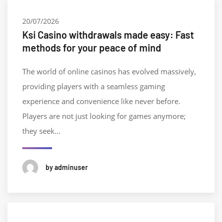
20/07/2026
Ksi Casino withdrawals made easy: Fast
methods for your peace of mind
The world of online casinos has evolved massively,
providing players with a seamless gaming
experience and convenience like never before.
Players are not just looking for games anymore;
they seek…
by adminuser