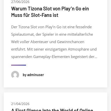
27/06/2026
Warum Tizona Slot von Play’n Go ein
Muss für Slot-Fans ist
Der Tizona Slot von Play’n Go ist eine fesselnde
Spielautomat, der Spieler in eine mittelalterliche
Welt voller Abenteuer und Gewinnchancen
entführt. Mit seiner einzigartigen Atmosphäre und
spannenden Gameplay-Elementen begeistert der…
by adminuser
21/04/2026
A First Glance Into the World of Online