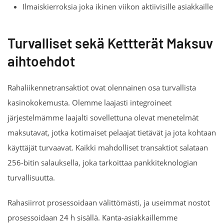
Ilmaiskierroksia joka ikinen viikon aktiivisille asiakkaille
Turvalliset sekä Kettterät Maksuv
aihtoehdot
Rahaliikennetransaktiot ovat olennainen osa turvallista
kasinokokemusta. Olemme laajasti integroineet
järjestelmämme laajalti sovellettuna olevat menetelmät
maksutavat, jotka kotimaiset pelaajat tietävät ja jota kohtaan
käyttäjät turvaavat. Kaikki mahdolliset transaktiot salataan
256-bitin salauksella, joka tarkoittaa pankkiteknologian
turvallisuutta.
Rahasiirrot prosessoidaan välittömästi, ja useimmat nostot
prosessoidaan 24 h sisällä. Kanta-asiakkaillemme