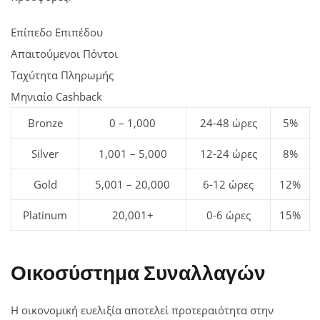
Επίπεδο Επιπέδου
Απαιτούμενοι Πόντοι
Ταχύτητα Πληρωμής
Μηνιαίο Cashback
Bronze
0 – 1,000
24-48 ώρες
5%
Silver
1,001 – 5,000
12-24 ώρες
8%
Gold
5,001 – 20,000
6-12 ώρες
12%
Platinum
20,001+
0-6 ώρες
15%
Οικοσύστημα Συναλλαγών
Η οικονομική ευελιξία αποτελεί προτεραιότητα στην