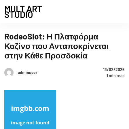
MULT ART
STUDIO
RodeoSlot: Η Πλατφόρμα
Καζίνο που Ανταποκρίνεται
στην Κάθε Προσδοκία
13/02/2026
adminuser
1 min read