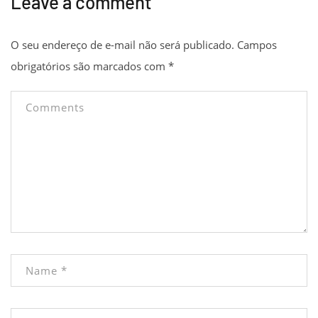
Leave a comment
O seu endereço de e-mail não será publicado.
Campos
obrigatórios são marcados com
*