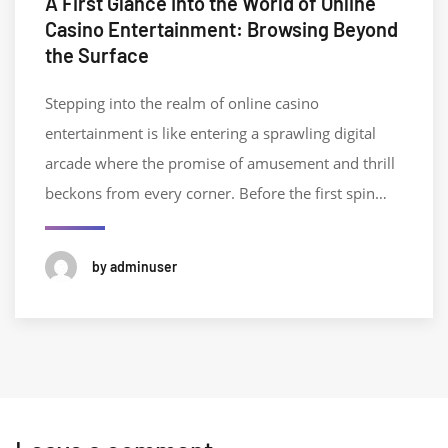
A First Glance Into the World of Online
Casino Entertainment: Browsing Beyond
the Surface
Stepping into the realm of online casino
entertainment is like entering a sprawling digital
arcade where the promise of amusement and thrill
beckons from every corner. Before the first spin…
by adminuser