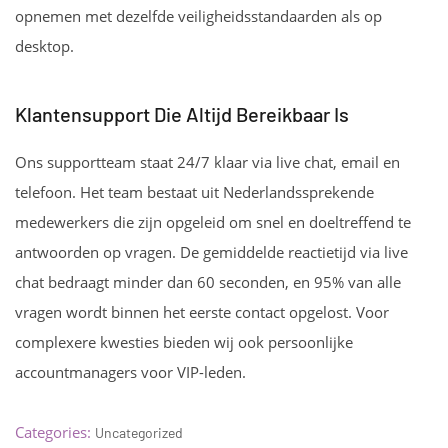
opnemen met dezelfde veiligheidsstandaarden als op
desktop.
Klantensupport Die Altijd Bereikbaar Is
Ons supportteam staat 24/7 klaar via live chat, email en
telefoon. Het team bestaat uit Nederlandssprekende
medewerkers die zijn opgeleid om snel en doeltreffend te
antwoorden op vragen. De gemiddelde reactietijd via live
chat bedraagt minder dan 60 seconden, en 95% van alle
vragen wordt binnen het eerste contact opgelost. Voor
complexere kwesties bieden wij ook persoonlijke
accountmanagers voor VIP-leden.
Categories:
Uncategorized