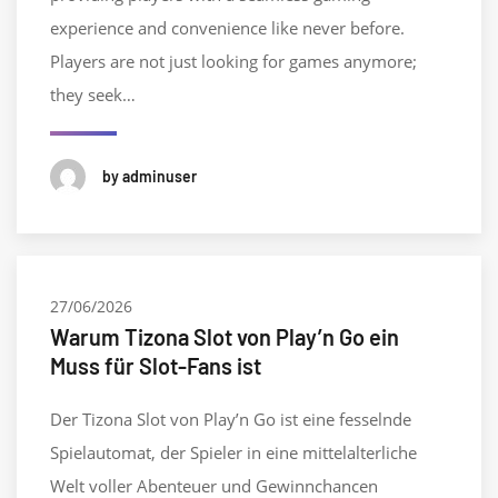
experience and convenience like never before.
Players are not just looking for games anymore;
they seek…
by adminuser
27/06/2026
Warum Tizona Slot von Play’n Go ein
Muss für Slot-Fans ist
Der Tizona Slot von Play’n Go ist eine fesselnde
Spielautomat, der Spieler in eine mittelalterliche
Welt voller Abenteuer und Gewinnchancen