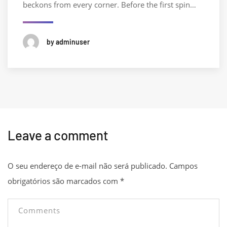
beckons from every corner. Before the first spin…
by adminuser
Leave a comment
O seu endereço de e-mail não será publicado.
Campos
obrigatórios são marcados com
*