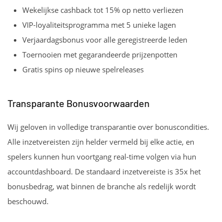
Wekelijkse cashback tot 15% op netto verliezen
VIP-loyaliteitsprogramma met 5 unieke lagen
Verjaardagsbonus voor alle geregistreerde leden
Toernooien met gegarandeerde prijzenpotten
Gratis spins op nieuwe spelreleases
Transparante Bonusvoorwaarden
Wij geloven in volledige transparantie over bonuscondities.
Alle inzetvereisten zijn helder vermeld bij elke actie, en
spelers kunnen hun voortgang real-time volgen via hun
accountdashboard. De standaard inzetvereiste is 35x het
bonusbedrag, wat binnen de branche als redelijk wordt
beschouwd.