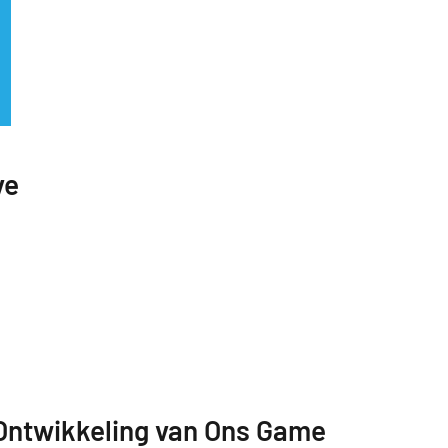
ve
 Evolutie van Ons Game
 Daadwerkelijk Gespeeld Wordt
eën en Verfijnde Speltheorie
tuur & RTP-Evaluatie
lijven Terugkeren
 Ontwikkeling van Ons Game