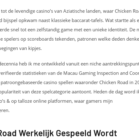
tot de levendige casino’s van Aziatische landen, waar Chicken Roa
 bijspel opkwam naast klassieke baccarat-tafels. Wat startte als
rde snel tot een zelfstandig game met een unieke identiteit. De 
ie spelers op scoreboards tekenden, patronen welke deden denk
egingen van kipjes.
cennia heb ik me ontwikkeld vanuit een niche aantrekkingspunt
everifieerde statistieken van de Macau Gaming Inspection and Coo
patroongebaseerde casino spellen waaronder Chicken Road in 20
ulariteit van deze spelcategorie aantoont. Heden de dag word 
o’s & op talloze online platformen, waar gamers mijn
Chicken R
eren.
Road Werkelijk Gespeeld Wordt