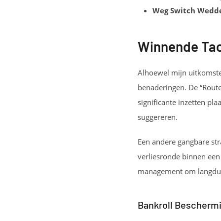
Weg Switch Wedd
Winnende Tac
Alhoewel mijn uitkomste
benaderingen. De “Route
significante inzetten pl
suggereren.
Een andere gangbare stra
verliesronde binnen een 
management om langduri
Bankroll Bescherm