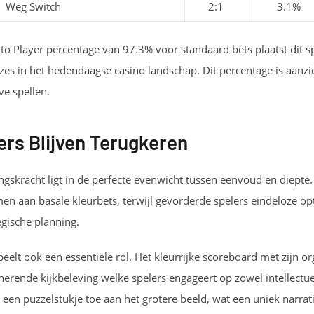
Weg Switch
2:1
3.1%
o Player percentage van 97.3% voor standaard bets plaatst dit s
zes in het hedendaagse casino landschap. Dit percentage is aanzi
ve spellen.
s Blijven Terugkeren
ngskracht ligt in de perfecte evenwicht tussen eenvoud en diept
n aan basale kleurbets, terwijl gevorderde spelers eindeloze opt
gische planning.
elt ook een essentiële rol. Het kleurrijke scoreboard met zijn o
nerende kijkbeleving welke spelers engageert op zowel intellectuee
een puzzelstukje toe aan het grotere beeld, wat een uniek narrat