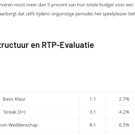
erveren nooit meer dan 5 procent van hun totale budget voor een 
rborgt dat zelfs tijdens ongunstige periodes het speelplezier be
tructuur en RTP-Evaluatie
Basis Kleur
1:1
2.7%
Streak (3+)
3:1
4.2%
roon Weddenschap
8:1
6.5%