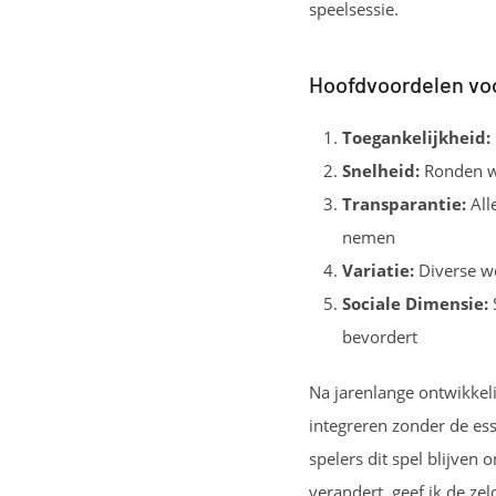
speelsessie.
Hoofdvoordelen vo
Toegankelijkheid:
Snelheid:
Ronden wo
Transparantie:
All
nemen
Variatie:
Diverse we
Sociale Dimensie:
S
bevordert
Na jarenlange ontwikkeli
integreren zonder de es
spelers dit spel blijven
verandert, geef ik de z