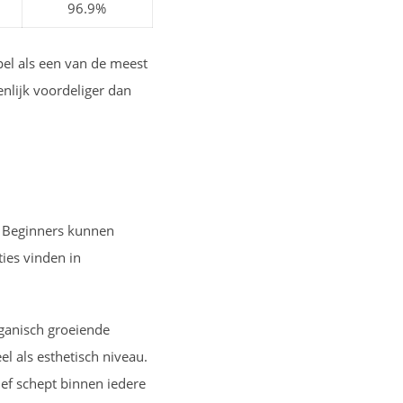
96.9%
pel als een van de meest
enlijk voordeliger dan
e. Beginners kunnen
ies vinden in
rganisch groeiende
l als esthetisch niveau.
ief schept binnen iedere