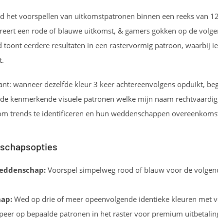
nd het voorspellen van uitkomstpatronen binnen een reeks van 
reert een rode of blauwe uitkomst, & gamers gokken op de volge
d toont eerdere resultaten in een rastervormig patroon, waarbij 
t.
gant: wanneer dezelfde kleur 3 keer achtereenvolgens opduikt, b
t de kenmerkende visuele patronen welke mijn naam rechtvaardig
om trends te identificeren en hun weddenschappen overeenkomst
schapsopties
eddenschap:
Voorspel simpelweg rood of blauw voor de volgen
ap:
Wed op drie of meer opeenvolgende identieke kleuren met 
peer op bepaalde patronen in het raster voor premium uitbetalin