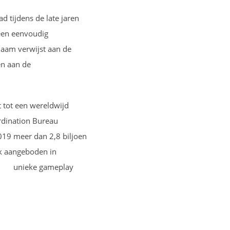
d tijdens de late jaren
 een eenvoudig
naam verwijst aan de
en aan de
 tot een wereldwijd
rdination Bureau
19 meer dan 2,8 biljoen
ik aangeboden in
oad
unieke gameplay