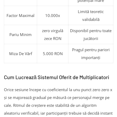
potențial mare
Limită teoretic
Factor Maximal
10.000x
validabilă
zero virgulă
Disponibil pentru toate
Pariu Minim
zece RON
jucătorii
Pragul pentru pariori
Miza De Vârf
5.000 RON
importanți
Cum Lucrează Sistemul Oferit de Multiplicatori
Orice sesiune începe cu coeficientul la unu punct zero zero x
și se majorează gradual pe măsură ce personajul merge pe
cale. Ritmul de creștere este stabilită de un algoritm
aleatoriu verificabil, iar participanții trebuie să decidă instant