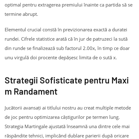
optimal pentru extragerea premiului înainte ca partida să se
termine abrupt.
Elementul crucial constă în previzionarea exactă a duratei
rundei. Cifrele statistice arată că în jur de patruzeci la sută
din runde se finalizează sub factorul 2.00x, în timp ce doar
unu virgulă doi procente depășesc limita de o sută x.
Strategii Sofisticate pentru Maxi
m Randament
Jucătorii avansați ai titlului nostru au creat multiple metode
de joc pentru optimizarea câștigurilor pe termen lung.
Strategia Martingale ajustată înseamnă una dintre cele mai
răspândite tehnici, implicând dublare parierii după oricare