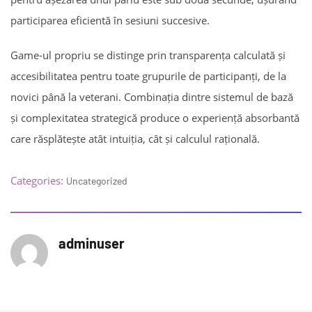
participarea eficientă în sesiuni succesive.
Game-ul propriu se distinge prin transparența calculată și
accesibilitatea pentru toate grupurile de participanți, de la
novici până la veterani. Combinația dintre sistemul de bază
și complexitatea strategică produce o experiență absorbantă
care răsplătește atât intuiția, cât și calculul rațională.
Categories:
Uncategorized
adminuser
Author posts