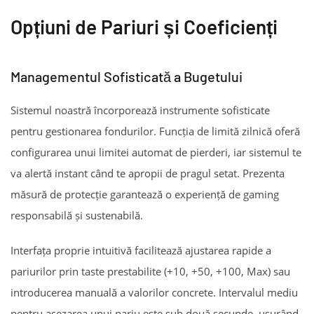
Opțiuni de Pariuri și Coeficienți
Managementul Sofisticată a Bugetului
Sistemul noastră încorporează instrumente sofisticate
pentru gestionarea fondurilor. Funcția de limită zilnică oferă
configurarea unui limitei automat de pierderi, iar sistemul te
va alertă instant când te apropii de pragul setat. Prezenta
măsură de protecție garantează o experiență de gaming
responsabilă și sustenabilă.
Interfața proprie intuitivă facilitează ajustarea rapide a
pariurilor prin taste prestabilite (+10, +50, +100, Max) sau
introducerea manuală a valorilor concrete. Intervalul mediu
pentru așezarea unui pariu este sub două secunde, ușurând