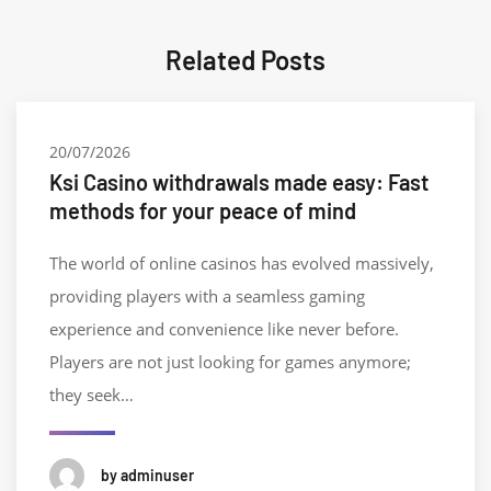
Related Posts
20/07/2026
Ksi Casino withdrawals made easy: Fast
methods for your peace of mind
The world of online casinos has evolved massively,
providing players with a seamless gaming
experience and convenience like never before.
Players are not just looking for games anymore;
they seek…
by adminuser