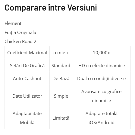
Comparare între Versiuni
Element
Ediția Originală
Chicken Road 2
Coeficient Maximal
o mie x
10,000x
Setări De Grafică
Standard
HD cu efecte dinamice
Auto-Cashout
De Bază
Dual cu condiții diverse
Avansate cu grafice
Date Utilizator
Simple
dinamice
Adaptabilitate
Adaptare totală
Limitată
Mobilă
iOS/Android