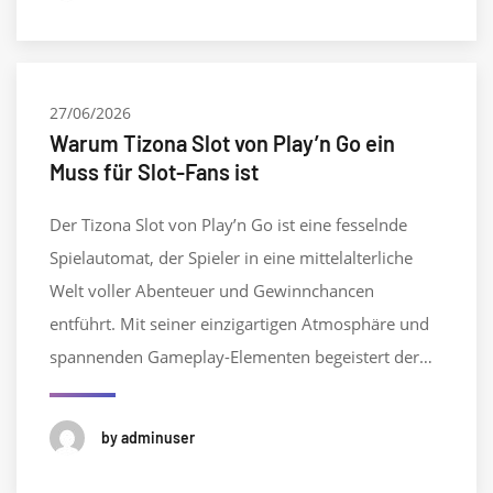
27/06/2026
Warum Tizona Slot von Play’n Go ein
Muss für Slot-Fans ist
Der Tizona Slot von Play’n Go ist eine fesselnde
Spielautomat, der Spieler in eine mittelalterliche
Welt voller Abenteuer und Gewinnchancen
entführt. Mit seiner einzigartigen Atmosphäre und
spannenden Gameplay-Elementen begeistert der…
by adminuser