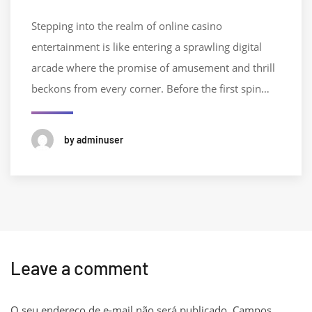
Stepping into the realm of online casino
entertainment is like entering a sprawling digital
arcade where the promise of amusement and thrill
beckons from every corner. Before the first spin…
by adminuser
Leave a comment
O seu endereço de e-mail não será publicado.
Campos