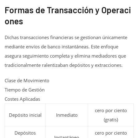
Formas de Transacción y Operaci
ones
Dichas transacciones financieras se gestionan únicamente
mediante envíos de banco instantáneas. Este enfoque
asegura seguimiento completa y elimina mediadores que
tradicionalmente ralentizaban depósitos y extracciones.
Clase de Movimiento
Tiempo de Gestión
Costes Aplicadas
cero por ciento
Depósito inicial
Inmediato
(gratis)
Depósitos
cero por ciento
Instantáneo