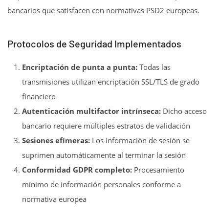
bancarios que satisfacen con normativas PSD2 europeas.
Protocolos de Seguridad Implementados
Encriptación de punta a punta:
Todas las
transmisiones utilizan encriptación SSL/TLS de grado
financiero
Autenticación multifactor intrínseca:
Dicho acceso
bancario requiere múltiples estratos de validación
Sesiones efímeras:
Los información de sesión se
suprimen automáticamente al terminar la sesión
Conformidad GDPR completo:
Procesamiento
mínimo de información personales conforme a
normativa europea