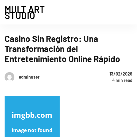
MULT ART
STUDIO
Casino Sin Registro: Una
Transformación del
Entretenimiento Online Rápido
13/02/2026
adminuser
4 min read