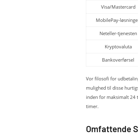
Visa/Mastercard
MobilePay-løsning
Neteller-tjenesten
Kryptovaluta
Bankoverførsel
Vor filosofi for udbetali
mulighed til disse hurti
inden for maksimalt 24 t
timer.
Omfattende S