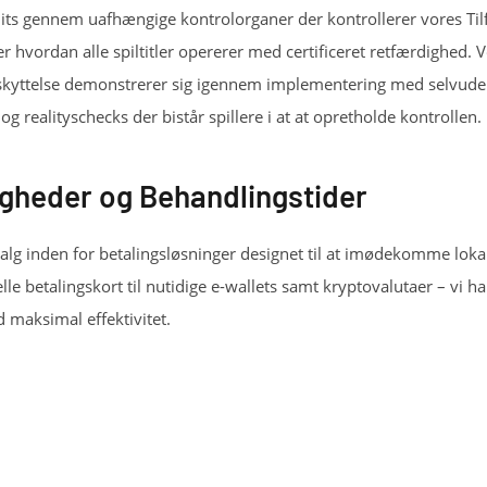
its gennem uafhængige kontrolorganer der kontrollerer vores T
r hvordan alle spiltitler opererer med certificeret retfærdighed. 
rbeskyttelse demonstrerer sig igennem implementering med selvude
 realityschecks der bistår spillere i at at opretholde kontrollen.
gheder og Behandlingstider
valg inden for betalingsløsninger designet til at imødekomme lokal
le betalingskort til nutidige e-wallets samt kryptovalutaer – vi ha
maksimal effektivitet.