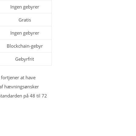
Ingen gebyrer
Gratis
Ingen gebyrer
Blockchain-gebyr
Gebyrfrit
 fortjener at have
r af hævningsønsker
standarden på 48 til 72