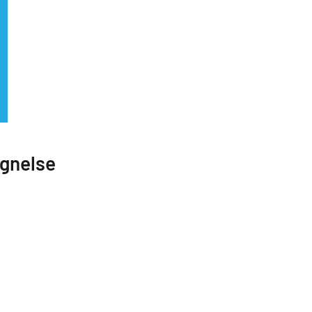
egnelse
rpligtelse overfor Spillerglæde
nsering af platformen hos Os
er og Transaktionshastigheder
atalog gennem Førende Spiludbydere
Spillersupport