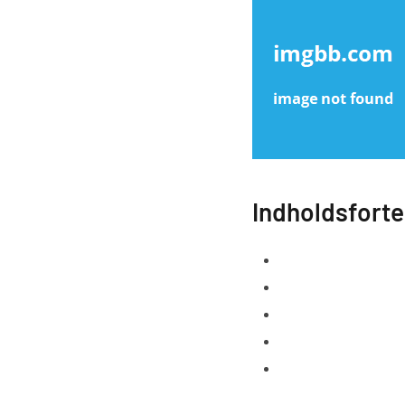
Indholdsfort
Vores platforms Fo
Sikkerhed og Lice
Betalingsmulighed
Omfattende Spilk
Vores Dedikerede 