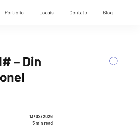
Portfólio
Locais
Contato
Blog
# – Din
Next
onel
13/02/2026
5 min read