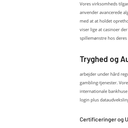
Vores virksomheds tilgan
anvender avancerede alg
med at at holdet oprethol
viser lige at casinoer d
spillemønstre hos deres
Tryghed og Au
arbejder under hård regu
gambling-tjenester. Vore
internationale bankhuse 
login plus dataudvekslin
Certificeringer og