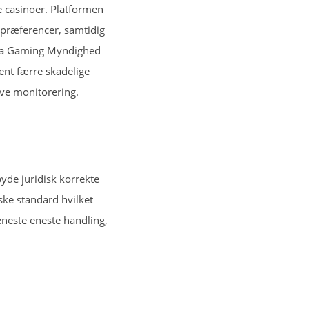
e casinoer. Platformen
 præferencer, samtidig
Malta Gaming Myndighed
ent færre skadelige
ve monitorering.
byde juridisk korrekte
ske standard hvilket
eneste eneste handling,