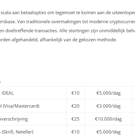
 scala aan betaalopties om tegemoet te komen aan de uiteenlop
lersbase. Van traditionele overmakingen tot moderne cryptocurren
 en doeltreffende transacties. Alle stortingen zijn onmiddellijk b
rden afgehandeld, afhankelijk van de gekozen methode.
e
iDEAL
€10
€5.000/dag
t (Visa/Mastercard)
€20
€3.000/dag
verschrijving
€25
€10.000/dag
 (Skrill, Neteller)
€10
€5.000/dag