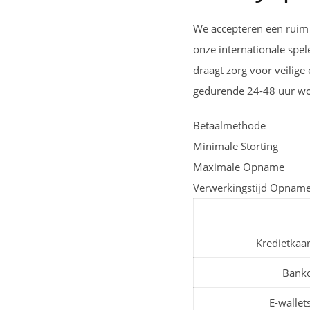
We accepteren een ruim
onze internationale spe
draagt zorg voor veilige
gedurende 24-48 uur wo
Betaalmethode
Minimale Storting
Maximale Opname
Verwerkingstijd Opnam
Kredietkaar
Banko
E-wallets