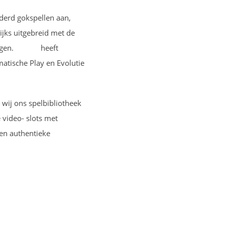
derd gokspellen aan,
jks uitgebreid met de
ngen.
wbets
heeft
atische Play en Evolutie
wij ons spelbibliotheek
 video- slots met
en authentieke