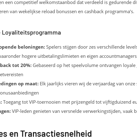
n een competitief welkomstaanbod dat verdeeld is gedurende dive
teren van wekelijkse reload bonussen en cashback programma’s.
e Loyaliteitsprogramma
lopende beloningen:
Spelers stijgen door zes verschillende level
waaronder hogere uitbetalingslimieten en eigen accountmanagers
back tot 20%:
Gebaseerd op het speelvolume ontvangen loyale 
etvereisten
edingen op maat:
Elk jaarlijks vieren wij de verjaardag van onze
bonusaanbiedingen
:
Toegang tot VIP-toernooien met prijzengeld tot vijftigduizend e
ngen:
VIP-leden genieten van versnelde verwerkingstijden, vaak 
es en Transactiesnelheid