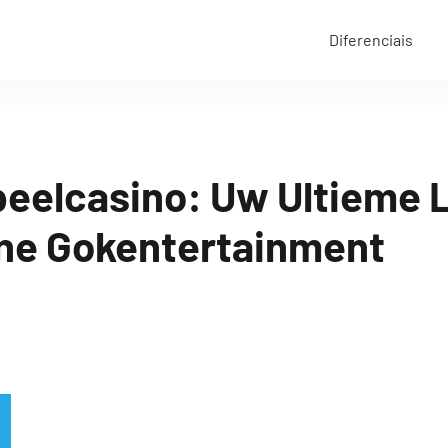
Diferenciais
eelcasino: Uw Ultieme 
ine Gokentertainment