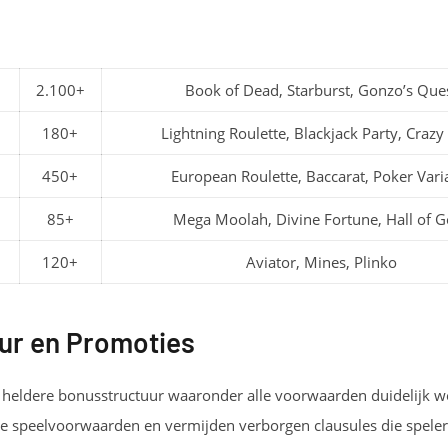
2.100+
Book of Dead, Starburst, Gonzo’s Que
180+
Lightning Roulette, Blackjack Party, Craz
450+
European Roulette, Baccarat, Poker Vari
85+
Mega Moolah, Divine Fortune, Hall of 
120+
Aviator, Mines, Plinko
ur en Promoties
n heldere bonusstructuur waaronder alle voorwaarden duidelijk
ke speelvoorwaarden en vermijden verborgen clausules die spele