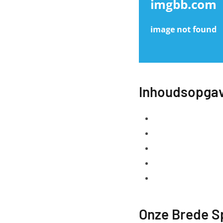
Inhoudsopga
Onze Uitgebreide 
Bonusopzet en Pr
Betalingsopties e
Mobile Spelen bij
Beveiliging en Ge
Onze Brede Sp