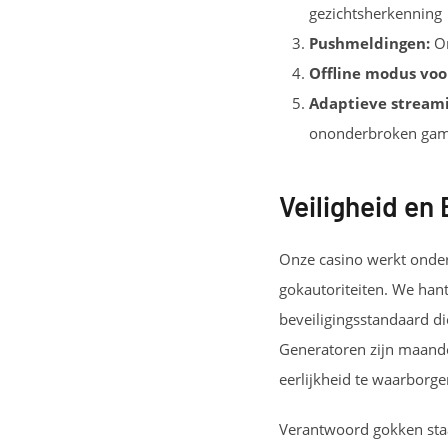
gezichtsherkenning
Pushmeldingen:
On
Offline modus voor
Adaptieve streami
ononderbroken gam
Veiligheid en
Onze casino werkt onder 
gokautoriteiten. We han
beveiligingsstandaard di
Generatoren zijn maande
eerlijkheid te waarborge
Verantwoord gokken staat