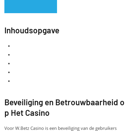
Inhoudsopgave
Security & Betrouwbaar op Ons Casino
Onze Ruime Spelportfolio
Diverse Betaalmethoden
Exclusieve Bonus & Aanbiedingen
De Professionele Klantenondersteuning
Beveiliging en Betrouwbaarheid o
p Het Casino
Voor W.Betz Casino is een beveiliging van de gebruikers