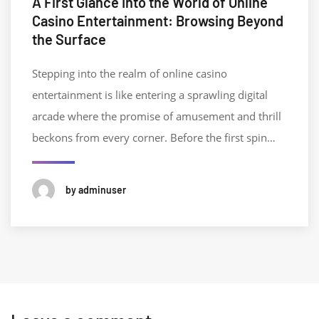
A First Glance Into the World of Online
Casino Entertainment: Browsing Beyond
the Surface
Stepping into the realm of online casino
entertainment is like entering a sprawling digital
arcade where the promise of amusement and thrill
beckons from every corner. Before the first spin…
by adminuser