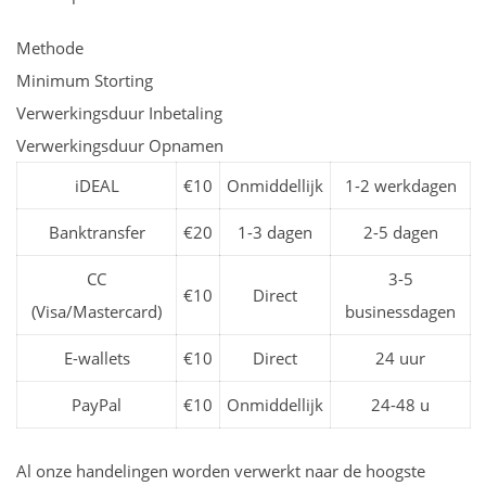
Methode
Minimum Storting
Verwerkingsduur Inbetaling
Verwerkingsduur Opnamen
iDEAL
€10
Onmiddellijk
1-2 werkdagen
Banktransfer
€20
1-3 dagen
2-5 dagen
CC
3-5
€10
Direct
(Visa/Mastercard)
businessdagen
E-wallets
€10
Direct
24 uur
PayPal
€10
Onmiddellijk
24-48 u
Al onze handelingen worden verwerkt naar de hoogste