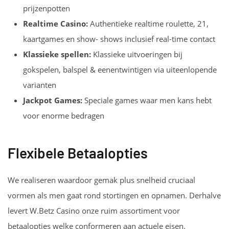
prijzenpotten
Realtime Casino:
Authentieke realtime roulette, 21,
kaartgames en show- shows inclusief real-time contact
Klassieke spellen:
Klassieke uitvoeringen bij
gokspelen, balspel & eenentwintigen via uiteenlopende
varianten
Jackpot Games:
Speciale games waar men kans hebt
voor enorme bedragen
Flexibele Betaalopties
We realiseren waardoor gemak plus snelheid cruciaal
vormen als men gaat rond stortingen en opnamen. Derhalve
levert W.Betz Casino onze ruim assortiment voor
betaalopties welke conformeren aan actuele eisen.