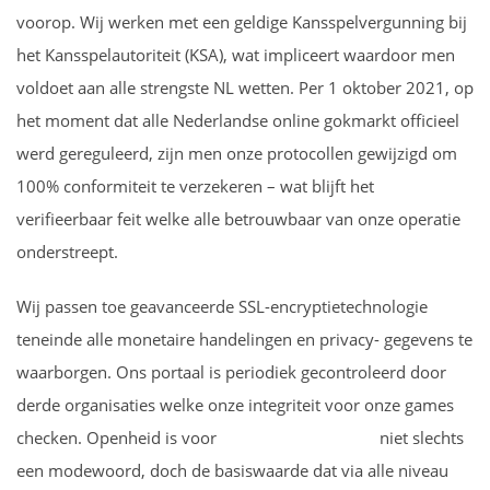
voorop. Wij werken met een geldige Kansspelvergunning bij
het Kansspelautoriteit (KSA), wat impliceert waardoor men
voldoet aan alle strengste NL wetten. Per 1 oktober 2021, op
het moment dat alle Nederlandse online gokmarkt officieel
werd gereguleerd, zijn men onze protocollen gewijzigd om
100% conformiteit te verzekeren – wat blijft het
verifieerbaar feit welke alle betrouwbaar van onze operatie
onderstreept.
Wij passen toe geavanceerde SSL-encryptietechnologie
teneinde alle monetaire handelingen en privacy- gegevens te
waarborgen. Ons portaal is periodiek gecontroleerd door
derde organisaties welke onze integriteit voor onze games
checken. Openheid is voor
https://wwbetz.nl/
niet slechts
een modewoord, doch de basiswaarde dat via alle niveau