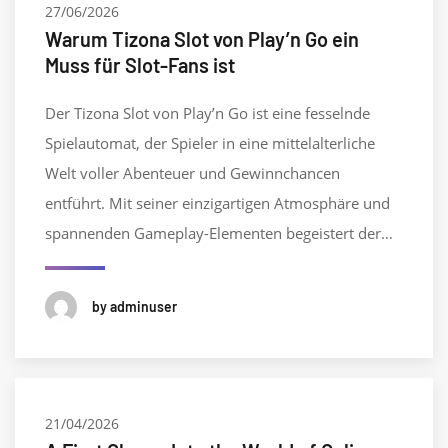
27/06/2026
Warum Tizona Slot von Play’n Go ein
Muss für Slot-Fans ist
Der Tizona Slot von Play’n Go ist eine fesselnde
Spielautomat, der Spieler in eine mittelalterliche
Welt voller Abenteuer und Gewinnchancen
entführt. Mit seiner einzigartigen Atmosphäre und
spannenden Gameplay-Elementen begeistert der…
by adminuser
21/04/2026