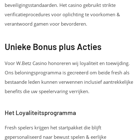
beveiligingsstandaarden. Het casino gebruikt strikte
verificatieprocedures voor oplichting te voorkomen &
verantwoord gamen voor bevorderen.
Unieke Bonus plus Acties
Voor W.Betz Casino honoreren wij loyaliteit en toewijding.
Ons beloningsprogramma is gecreëerd om beide fresh als
bestaande leden kunnen verwennen inclusief aantrekkelijke
benefits die uw speelervaring verrijken.
Het Loyaliteitsprogramma
Fresh spelers krijgen het startpakket die blijft
gepersonaliseerd naar bewust spelen & eerlijke