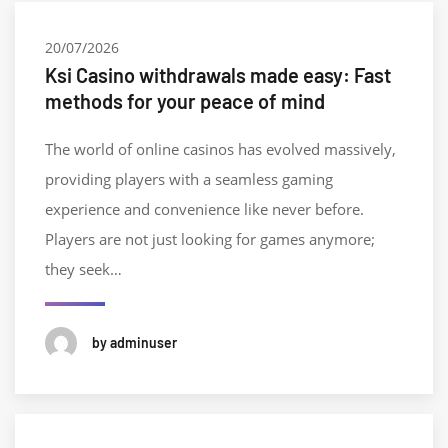
20/07/2026
Ksi Casino withdrawals made easy: Fast
methods for your peace of mind
The world of online casinos has evolved massively,
providing players with a seamless gaming
experience and convenience like never before.
Players are not just looking for games anymore;
they seek…
by adminuser