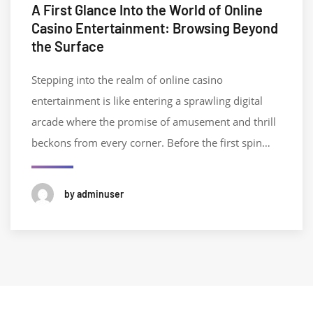
A First Glance Into the World of Online
Casino Entertainment: Browsing Beyond
the Surface
Stepping into the realm of online casino
entertainment is like entering a sprawling digital
arcade where the promise of amusement and thrill
beckons from every corner. Before the first spin…
by adminuser