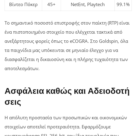
Βίντεο Πόκερ
45+
NetEnt, Playtech
99.1%
Το σημαντικό ποσοστό επιστροφής στον παίκτη (RTP) είναι
ένα πιστοποιημένο στοιχείο που ελέγχεται τακτικά από
ανεξάρτητους φορείς όπως το eCOGRA. Στο Goldspin, όλα
τα παιχνίδια μας υπόκεινται σε μηνιαίο έλεγχο για να
διασφαλίζεται η δικαιοσύνη και η πλήρης τυχαιότητα των
αποτελεσμάτων.
Ασφάλεια καθώς και Αδειοδοτή
σεις
Η απόλυτη προστασία των προσωπικών και οικονομικών
στοιχείων αποτελεί προτεραιότητα. Εφαρμόζουμε
κρυπτογράφηση SSL 256-bit, την ίδια τεχνολογία που