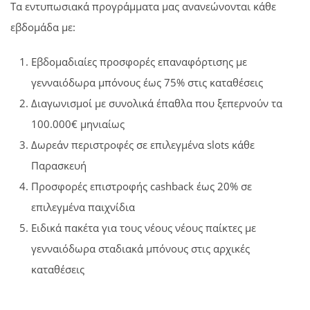
Τα εντυπωσιακά προγράμματα μας ανανεώνονται κάθε
εβδομάδα με:
Εβδομαδιαίες προσφορές επαναφόρτισης με
γενναιόδωρα μπόνους έως 75% στις καταθέσεις
Διαγωνισμοί με συνολικά έπαθλα που ξεπερνούν τα
100.000€ μηνιαίως
Δωρεάν περιστροφές σε επιλεγμένα slots κάθε
Παρασκευή
Προσφορές επιστροφής cashback έως 20% σε
επιλεγμένα παιχνίδια
Ειδικά πακέτα για τους νέους νέους παίκτες με
γενναιόδωρα σταδιακά μπόνους στις αρχικές
καταθέσεις