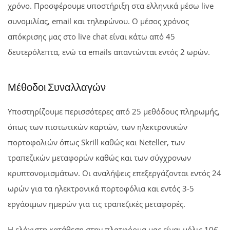
χρόνο. Προσφέρουμε υποστήριξη στα ελληνικά μέσω live
συνομιλίας, email και τηλεφώνου. Ο μέσος χρόνος
απόκρισης μας στο live chat είναι κάτω από 45
δευτερόλεπτα, ενώ τα emails απαντώνται εντός 2 ωρών.
Μέθοδοι Συναλλαγών
Υποστηρίζουμε περισσότερες από 25 μεθόδους πληρωμής,
όπως των πιστωτικών καρτών, των ηλεκτρονικών
πορτοφολιών όπως Skrill καθώς και Neteller, των
τραπεζικών μεταφορών καθώς και των σύγχρονων
κρυπτονομισμάτων. Οι αναλήψεις επεξεργάζονται εντός 24
ωρών για τα ηλεκτρονικά πορτοφόλια και εντός 3-5
εργάσιμων ημερών για τις τραπεζικές μεταφορές.
Η ελάχιστη κατάθεση στην πλατφόρμα μας είναι μόλις 10€,