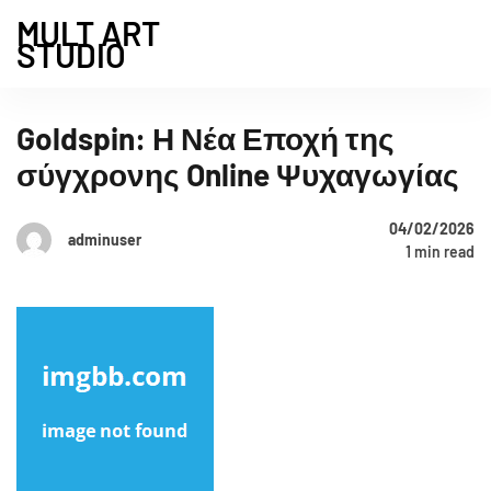
MULT ART
STUDIO
Goldspin: Η Νέα Εποχή της
σύγχρονης Online Ψυχαγωγίας
04/02/2026
adminuser
1 min read