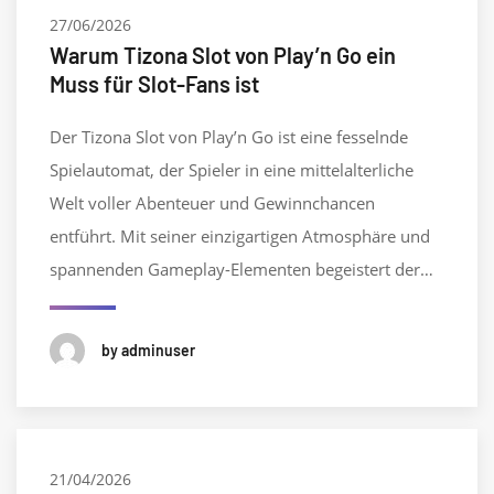
27/06/2026
Warum Tizona Slot von Play’n Go ein
Muss für Slot-Fans ist
Der Tizona Slot von Play’n Go ist eine fesselnde
Spielautomat, der Spieler in eine mittelalterliche
Welt voller Abenteuer und Gewinnchancen
entführt. Mit seiner einzigartigen Atmosphäre und
spannenden Gameplay-Elementen begeistert der…
by adminuser
21/04/2026