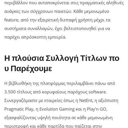
περιβάλλον που ανταποκρίνεται στις πραγματικές αληθινές
ανάγκες των σύγχρονων παικτών. Κάθε μεμονωμένο
feature, από την εξαιρετική διεπαφή χρήστη μέχρι τα
συστήματα συναλλαγών, έχει βελτιστοποιηθεί για να
παρέχει απρόσκοπτη εμπειρία.
Η πλούσια Συλλογή Τίτλων πο
υ Παρέχουμε
Η βιβλιοθήκη της πλατφόρμας περιλαμβάνει πάνω από
3.500 τίτλους από κορυφαίους παρόχους software.
Συνεργαζόμαστε με εταιρείες όπως η NetEnt, η αξιόπιστη
Pragmatic Play, η Evolution Gaming και η Play’n GO,
εξασφαλίζοντας υψηλή ποιότητα σε κάθε μεμονωμένη
περιστροφή και κάθε παρτίδα που παίζεται στην