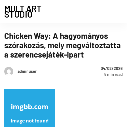
MULT ART
STUDIO
Chicken Way: A hagyományos
szórakozás, mely megváltoztatta
a szerencsejáték-ipart
04/02/2026
adminuser
5 min read