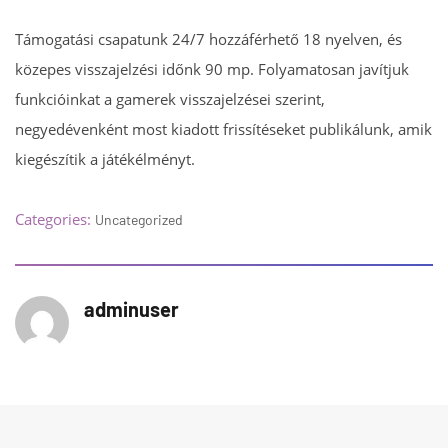
Támogatási csapatunk 24/7 hozzáférhető 18 nyelven, és
közepes visszajelzési időnk 90 mp. Folyamatosan javítjuk
funkcióinkat a gamerek visszajelzései szerint,
negyedévenként most kiadott frissítéseket publikálunk, amik
kiegészítik a játékélményt.
Categories:
Uncategorized
adminuser
Author posts