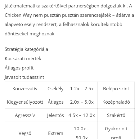
játékmatematika szakértőivel partnerségben dolgoztuk ki. A
Chicken Way nem pusztán pusztán szerencsejáték – átlátva a
alapvető esély rendszert, a felhasználók körültekintőbb
döntéseket meghoznak.
Stratégia kategóriája
Kockázati mérték
Átlagos profit
Javasolt tudásszint
Konzervatív
Csekély
1.2x – 2.5x
Belépő szint
Kiegyensúlyozott
Átlagos
2.0x – 5.0x
Középhaladó
Agresszív
Jelentős
4.5x – 12.0x
Szakértő
10.0x –
Gyakorlott
Végső
Extrém
50.0x
profi