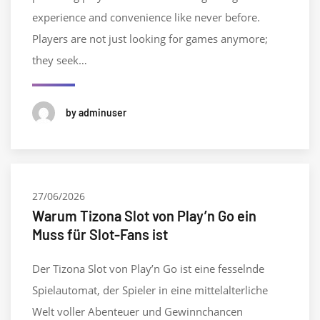
experience and convenience like never before.
Players are not just looking for games anymore;
they seek…
by adminuser
27/06/2026
Warum Tizona Slot von Play’n Go ein
Muss für Slot-Fans ist
Der Tizona Slot von Play’n Go ist eine fesselnde
Spielautomat, der Spieler in eine mittelalterliche
Welt voller Abenteuer und Gewinnchancen