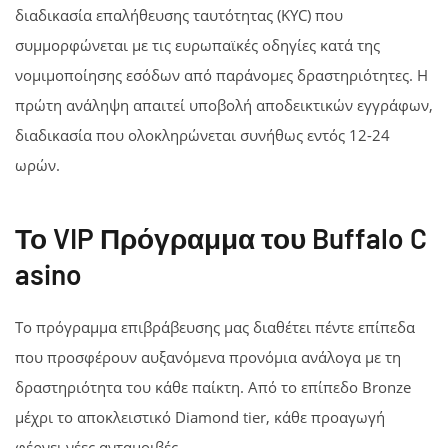
διαδικασία επαλήθευσης ταυτότητας (KYC) που
συμμορφώνεται με τις ευρωπαϊκές οδηγίες κατά της
νομιμοποίησης εσόδων από παράνομες δραστηριότητες. Η
πρώτη ανάληψη απαιτεί υποβολή αποδεικτικών εγγράφων,
διαδικασία που ολοκληρώνεται συνήθως εντός 12-24
ωρών.
Το VIP Πρόγραμμα του Buffalo C
asino
Το πρόγραμμα επιβράβευσης μας διαθέτει πέντε επίπεδα
που προσφέρουν αυξανόμενα προνόμια ανάλογα με τη
δραστηριότητα του κάθε παίκτη. Από το επίπεδο Bronze
μέχρι το αποκλειστικό Diamond tier, κάθε προαγωγή
φέρνει νέες ανταμοιβές.