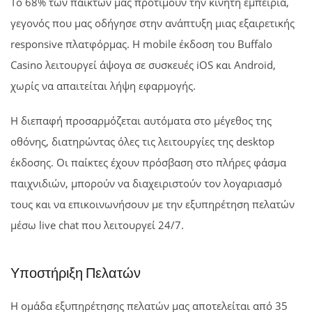
Το 68% των παικτών μας προτιμούν την κινητή εμπειρία,
γεγονός που μας οδήγησε στην ανάπτυξη μιας εξαιρετικής
responsive πλατφόρμας. Η mobile έκδοση του Buffalo
Casino λειτουργεί άψογα σε συσκευές iOS και Android,
χωρίς να απαιτείται λήψη εφαρμογής.
Η διεπαφή προσαρμόζεται αυτόματα στο μέγεθος της
οθόνης, διατηρώντας όλες τις λειτουργίες της desktop
έκδοσης. Οι παίκτες έχουν πρόσβαση στο πλήρες φάσμα
παιχνιδιών, μπορούν να διαχειριστούν τον λογαριασμό
τους και να επικοινωνήσουν με την εξυπηρέτηση πελατών
μέσω live chat που λειτουργεί 24/7.
Υποστήριξη Πελατών
Η ομάδα εξυπηρέτησης πελατών μας αποτελείται από 35