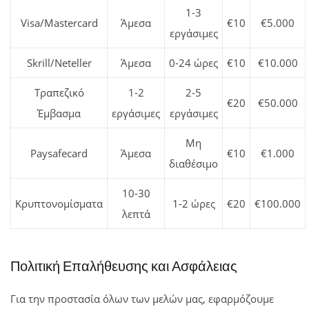
1-3
Visa/Mastercard
Άμεσα
€10
€5.000
εργάσιμες
Skrill/Neteller
Άμεσα
0-24 ώρες
€10
€10.000
Τραπεζικό
1-2
2-5
€20
€50.000
Έμβασμα
εργάσιμες
εργάσιμες
Μη
Paysafecard
Άμεσα
€10
€1.000
διαθέσιμο
10-30
Κρυπτονομίσματα
1-2 ώρες
€20
€100.000
λεπτά
Πολιτική Επαλήθευσης και Ασφάλειας
Για την προστασία όλων των μελών μας, εφαρμόζουμε