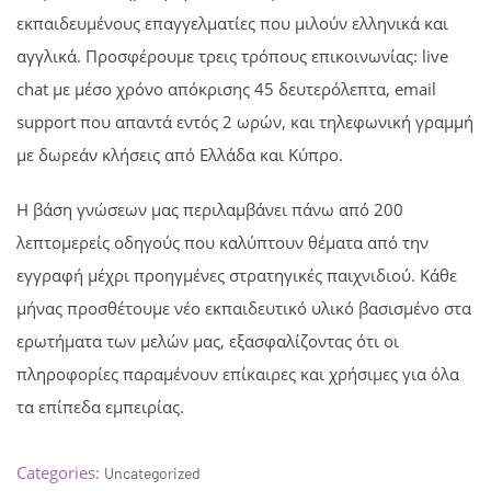
εκπαιδευμένους επαγγελματίες που μιλούν ελληνικά και
αγγλικά. Προσφέρουμε τρεις τρόπους επικοινωνίας: live
chat με μέσο χρόνο απόκρισης 45 δευτερόλεπτα, email
support που απαντά εντός 2 ωρών, και τηλεφωνική γραμμή
με δωρεάν κλήσεις από Ελλάδα και Κύπρο.
Η βάση γνώσεων μας περιλαμβάνει πάνω από 200
λεπτομερείς οδηγούς που καλύπτουν θέματα από την
εγγραφή μέχρι προηγμένες στρατηγικές παιχνιδιού. Κάθε
μήνας προσθέτουμε νέο εκπαιδευτικό υλικό βασισμένο στα
ερωτήματα των μελών μας, εξασφαλίζοντας ότι οι
πληροφορίες παραμένουν επίκαιρες και χρήσιμες για όλα
τα επίπεδα εμπειρίας.
Categories:
Uncategorized