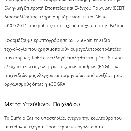
Ελληνική Επιτροπή Εποπτείας και Ελέγχου Παιγνίων (ΕΕΕΠ),
διασφαλίζοντας πλήρη συμμόρφωση με τον Νόμο
4002/2011 που ρυθμίζει τα τυχερά παιχνίδια στην Ελλάδα.
Εφαρμόζουμε κρυπτογράφηση SSL 256-bit, την ίδια
τεχνολογία που χρησιμοποιούν οι μεγαλύτερες τράπεζες
παγκοσμίως. Κάθε συναλλαγή επαληθεύεται μέσω διπλού
ελέγχου, ενώ οι γεννήτριες τυχαίων αριθμών (RNG) των
παιχνιδιών μας ελέγχονται τριμηνιαίως από ανεξάρτητους
οργανισμούς όπως η eCOGRA.
Μέτρα Υπεύθυνου Παιχνιδιού
Το Buffalo Casino υποστηρίζει ενεργά την κουλτούρα του
υπεύθυνου τζόγου. Προσφέρουμε εργαλεία αυτο-