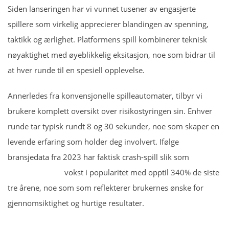
Siden lanseringen har vi vunnet tusener av engasjerte
spillere som virkelig apprecierer blandingen av spenning,
taktikk og ærlighet. Platformens spill kombinerer teknisk
nøyaktighet med øyeblikkelig eksitasjon, noe som bidrar til
at hver runde til en spesiell opplevelse.
Annerledes fra konvensjonelle spilleautomater, tilbyr vi
brukere komplett oversikt over risikostyringen sin. Enhver
runde tar typisk rundt 8 og 30 sekunder, noe som skaper en
levende erfaring som holder deg involvert. Ifølge
bransjedata fra 2023 har faktisk crash-spill slik som
Avia
Masters demo
vokst i popularitet med opptil 340% de siste
tre årene, noe som som reflekterer brukernes ønske for
gjennomsiktighet og hurtige resultater.