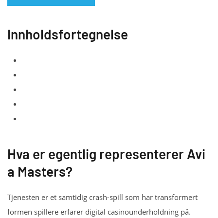
Innholdsfortegnelse
Hva er Avia Masters?
Spillmekanikk og funksjoner
Effektive strategier for spillere
Utbetalinger og odds
Hvorfor spillere velger oss
Hva er egentlig representerer Avi
a Masters?
Tjenesten er et samtidig crash-spill som har transformert
formen spillere erfarer digital casinounderholdning på.