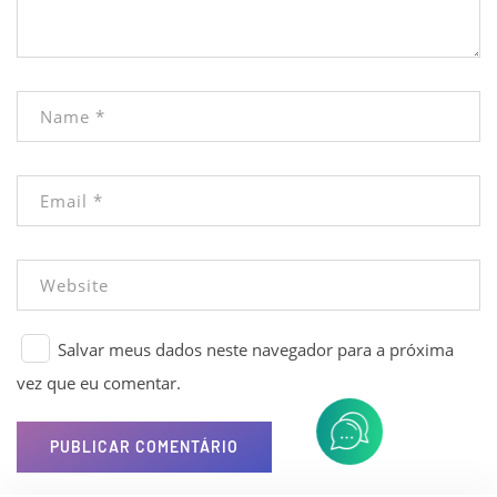
Salvar meus dados neste navegador para a próxima
vez que eu comentar.