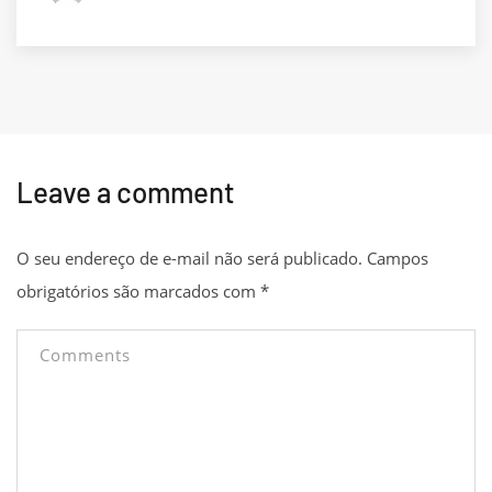
Leave a comment
O seu endereço de e-mail não será publicado.
Campos
obrigatórios são marcados com
*