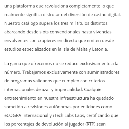
una plataforma que revoluciona completamente lo que
realmente significa disfrutar del diversión de casino digital.
Nuestro catálogo supera los tres mil títulos distintos,
abarcando desde slots convencionales hasta vivencias
envolventes con crupieres en directo que emiten desde
estudios especializados en la isla de Malta y Letonia.
La gama que ofrecemos no se reduce exclusivamente a la
número. Trabajamos exclusivamente con suministradores
de programas validados que cumplen con criterios
internacionales de azar y imparcialidad. Cualquier
entretenimiento en nuestra infraestructura ha quedado
sometido a revisiones autónomas por entidades como
eCOGRA internacional y iTech Labs Labs, certificando que
los porcentajes de devolución al jugador (RTP) sean