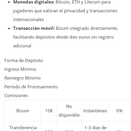
Monedas digitales:
Bitcoin, ETH y Litecoin para
jugadores que valoran el privacidad y transacciones
internacionales
Transacción móvil:
Bizum integrado directamente,
facilitando depósitos desde diez euros sin registro
adicional
Forma de Depósito
Ingreso Mínimo
Reintegro Mínimo
Período de Procesamiento
Comisiones
No
Bizum
10€
Instantáneo
0%
disponible
Transferencia
1-3 días de