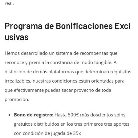
real.
Programa de Bonificaciones Excl
usivas
Hemos desarrollado un sistema de recompensas que
reconoce y premia la constancia de modo tangible. A
distinción de demás plataformas que determinan requisitos
irrealizables, nuestras condiciones están orientadas para
que efectivamente puedas sacar provecho de toda
promoción.
Bono de registro:
Hasta 500€ más doscientos spins
gratuitos distribuidos en los tres primeros tres aportes
con condición de jugada de 35x