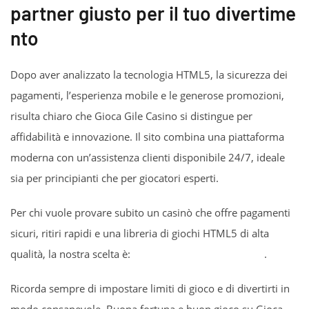
partner giusto per il tuo divertime
nto
Dopo aver analizzato la tecnologia HTML5, la sicurezza dei
pagamenti, l’esperienza mobile e le generose promozioni,
risulta chiaro che Gioca Gile Casino si distingue per
affidabilità e innovazione. Il sito combina una piattaforma
moderna con un’assistenza clienti disponibile 24/7, ideale
sia per principianti che per giocatori esperti.
Per chi vuole provare subito un casinò che offre pagamenti
sicuri, ritiri rapidi e una libreria di giochi HTML5 di alta
qualità, la nostra scelta è:
giocagilecasinoitalia.com
.
Ricorda sempre di impostare limiti di gioco e di divertirti in
modo consapevole. Buona fortuna e buon gioco su Gioca