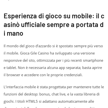
Esperienza di gioco su mobile: il c
asinò ufficiale sempre a portata d
i mano
Il mondo del gioco d’azzardo si è spostato sempre più verso
il mobile. Gioca Gile Casino ha sviluppato una versione
responsive del sito, ottimizzata per i più recenti smartphone
e tablet. Non è necessaria alcuna app separata; basta aprire
il browser e accedere con le proprie credenziali.
L’interfaccia mobile è stata progettata per mantenere tutte le
funzioni del desktop: bonus, chat live, e la vasta libreria di
giochi. I titoli HTML5 si adattano automaticamente alle