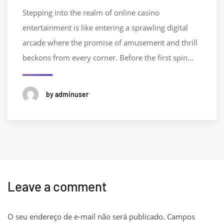
Stepping into the realm of online casino
entertainment is like entering a sprawling digital
arcade where the promise of amusement and thrill
beckons from every corner. Before the first spin…
by adminuser
Leave a comment
O seu endereço de e-mail não será publicado.
Campos