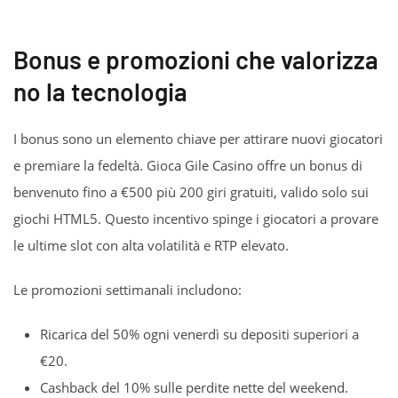
Bonus e promozioni che valorizza
no la tecnologia
I bonus sono un elemento chiave per attirare nuovi giocatori
e premiare la fedeltà. Gioca Gile Casino offre un bonus di
benvenuto fino a €500 più 200 giri gratuiti, valido solo sui
giochi HTML5. Questo incentivo spinge i giocatori a provare
le ultime slot con alta volatilità e RTP elevato.
Le promozioni settimanali includono:
Ricarica del 50% ogni venerdì su depositi superiori a
€20.
Cashback del 10% sulle perdite nette del weekend.