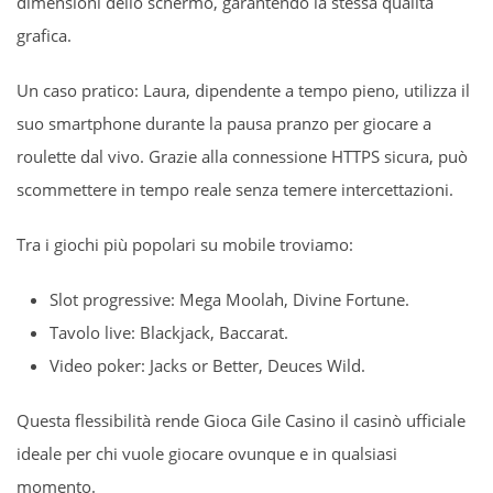
dimensioni dello schermo, garantendo la stessa qualità
grafica.
Un caso pratico: Laura, dipendente a tempo pieno, utilizza il
suo smartphone durante la pausa pranzo per giocare a
roulette dal vivo. Grazie alla connessione HTTPS sicura, può
scommettere in tempo reale senza temere intercettazioni.
Tra i giochi più popolari su mobile troviamo:
Slot progressive: Mega Moolah, Divine Fortune.
Tavolo live: Blackjack, Baccarat.
Video poker: Jacks or Better, Deuces Wild.
Questa flessibilità rende Gioca Gile Casino il casinò ufficiale
ideale per chi vuole giocare ovunque e in qualsiasi
momento.