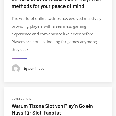
methods for your peace of mind
The world of online casinos has evolved massively,
providing players with a seamless gaming
experience and convenience like never before.
Players are not just looking for games anymore;
they seek…
by adminuser
27/06/2026
Warum Tizona Slot von Play’n Go ein
Muss für Slot-Fans ist