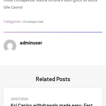
Gile Casino!
Categories:
Uncategorized
adminuser
Author posts
Related Posts
20/07/2026
Ksi Casino withdrawals made easy: Fast