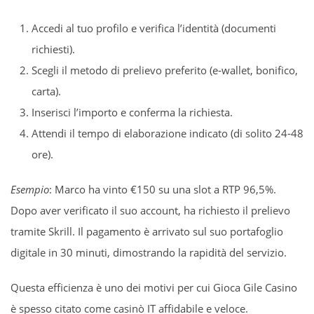
Accedi al tuo profilo e verifica l’identità (documenti
richiesti).
Scegli il metodo di prelievo preferito (e‑wallet, bonifico,
carta).
Inserisci l’importo e conferma la richiesta.
Attendi il tempo di elaborazione indicato (di solito 24‑48
ore).
Esempio
: Marco ha vinto €150 su una slot a RTP 96,5%.
Dopo aver verificato il suo account, ha richiesto il prelievo
tramite Skrill. Il pagamento è arrivato sul suo portafoglio
digitale in 30 minuti, dimostrando la rapidità del servizio.
Questa efficienza è uno dei motivi per cui Gioca Gile Casino
è spesso citato come casinò IT affidabile e veloce.