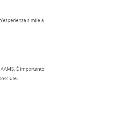
n’esperienza simile a
on AAMS. È importante
nosciute.