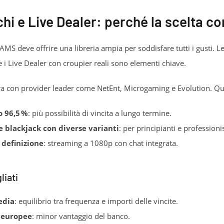
chi e Live Dealer: perché la scelta co
MS deve offrire una libreria ampia per soddisfare tutti i gusti. Le 
 e i Live Dealer con croupier reali sono elementi chiave.
a con provider leader come NetEnt, Microgaming e Evolution. Qu
o 96,5 %
: più possibilità di vincita a lungo termine.
 e blackjack con diverse varianti
: per principianti e professionis
 definizione
: streaming a 1080p con chat integrata.
liati
edia
: equilibrio tra frequenza e importi delle vincite.
e europee
: minor vantaggio del banco.