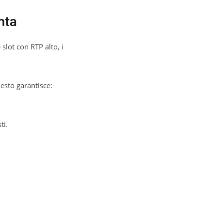
nta
slot con RTP alto, i
esto garantisce:
ti.