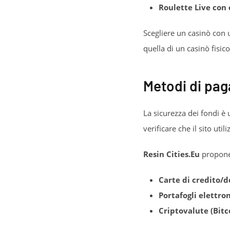
Roulette Live con
Scegliere un casinò con 
quella di un casinò fisic
Metodi di pag
La sicurezza dei fondi è
verificare che il sito uti
Resin Cities.Eu
propone
Carte di credito/d
Portafogli elettroni
Criptovalute (Bit