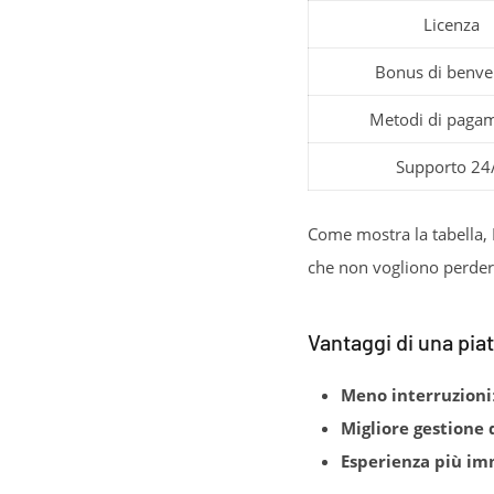
Licenza
Bonus di benve
Metodi di paga
Supporto 24
Come mostra la tabella, R
che non vogliono perde
Vantaggi di una pia
Meno interruzioni
Migliore gestione 
Esperienza più im