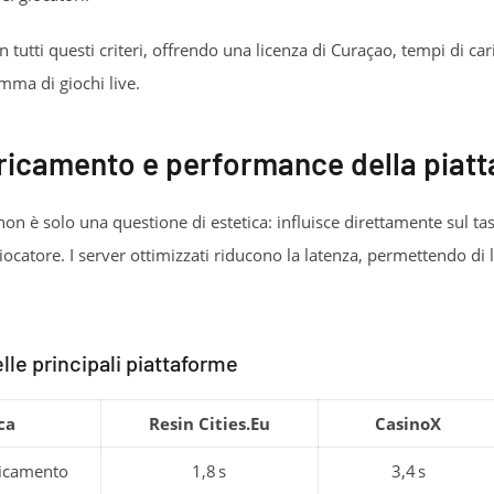
n tutti questi criteri, offrendo una licenza di Curaçao, tempi di ca
mma di giochi live.
aricamento e performance della piat
n è solo una questione di estetica: influisce direttamente sul tas
iocatore. I server ottimizzati riducono la latenza, permettendo di l
lle principali piattaforme
ca
Resin Cities.Eu
CasinoX
ricamento
1,8 s
3,4 s