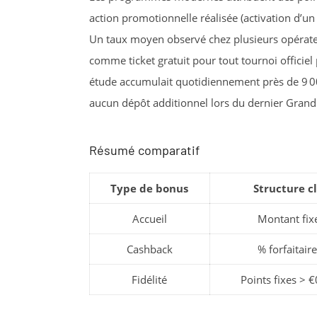
action promotionnelle réalisée (activation d’u
Un taux moyen observé chez plusieurs opérateu
comme ticket gratuit pour tout tournoi officiel
étude accumulait quotidiennement près de 9 00
aucun dépôt additionnel lors du dernier Grand
Résumé comparatif
Type de bonus
Structure c
Accueil
Montant fix
Cashback
% forfaitair
Fidélité
Points fixes > 