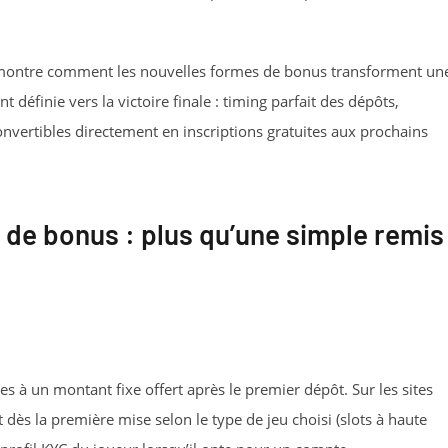
 montre comment les nouvelles formes de bonus transforment un
t définie vers la victoire finale : timing parfait des dépôts,
nvertibles directement en inscriptions gratuites aux prochains
 de bonus : plus qu’une simple remis
es à un montant fixe offert après le premier dépôt. Sur les sites
dès la première mise selon le type de jeu choisi (slots à haute