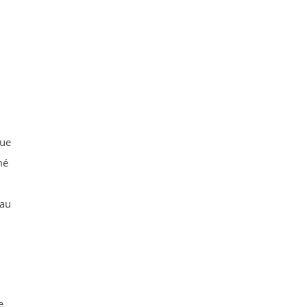
due
mé
 au
e