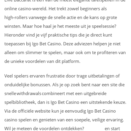
online casino‑wereld. Het trekt zowel beginners als
high‑rollers vanwege de snelle actie en de kans op grote
winsten. Maar hoe haal je het meeste uit je speelsessie?
Hieronder vind je vijf praktische tips die je direct kunt
toepassen bij Igo Bet Casino. Deze adviezen helpen je niet
alleen om slimmer te spelen, maar ook om te profiteren van
de unieke voordelen van dit platform.
Veel spelers ervaren frustratie door trage uitbetalingen of
onduidelijke bonussen. Als je op zoek bent naar een site die
snelle withdrawals combineert met een uitgebreide
spelbibliotheek, dan is Igo Bet Casino een uitstekende keuze.
Via de officiële website kun je eenvoudig Igo Bet Casino
casino spelen en genieten van een soepele, veilige ervaring.
Wil je meteen de voordelen ontdekken?
klik hier
en start