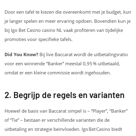
Door een tafel te kiezen die overeenkomt met je budget, kun
je langer spelen en meer ervaring opdoen. Bovendien kun je
bij Igo Bet Casino casino NL vaak profiteren van tijdelijke
promoties voor specifieke tafels.
Did You Know?
Bij live Baccarat wordt de uitbetalingsratio
voor een winnende “Banker” meestal 0,95 % uitbetaald,
omdat er een kleine commissie wordt ingehouden.
2. Begrijp de regels en varianten
Hoewel de basis van Baccarat simpel is – “Player”, “Banker”
of “Tie” – bestaan er verschillende varianten die de
uitbetaling en strategie beïnvloeden. Igo Bet Casino biedt