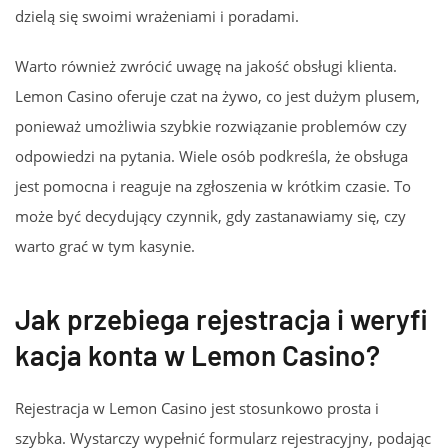
dzielą się swoimi wrażeniami i poradami.
Warto również zwrócić uwagę na jakość obsługi klienta.
Lemon Casino oferuje czat na żywo, co jest dużym plusem,
ponieważ umożliwia szybkie rozwiązanie problemów czy
odpowiedzi na pytania. Wiele osób podkreśla, że obsługa
jest pomocna i reaguje na zgłoszenia w krótkim czasie. To
może być decydujący czynnik, gdy zastanawiamy się, czy
warto grać w tym kasynie.
Jak przebiega rejestracja i weryfi
kacja konta w Lemon Casino?
Rejestracja w Lemon Casino jest stosunkowo prosta i
szybka. Wystarczy wypełnić formularz rejestracyjny, podając