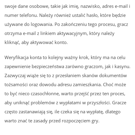
swoje dane osobowe, takie jak imię, nazwisko, adres e-mail i
numer telefonu. Należy również ustalić hasło, które będzie
używane do logowania. Po zakończeniu tego procesu, gracz
otrzyma e-mail z linkiem aktywacyjnym, który należy
kliknąć, aby aktywować konto.
Weryfikacja konta to kolejny ważny krok, który ma na celu
zapewnienie bezpieczeństwa zarówno graczom, jak i kasynu.
Zazwyczaj wiąże się to z przesłaniem skanów dokumentów
tożsamości oraz dowodu adresu zamieszkania. Choć może
to być nieco czasochłonne, warto przejść przez ten proces,
aby uniknąć problemów z wypłatami w przyszłości. Gracze
często zastanawiają się, ile czeka się na wypłatę, dlatego
warto znać te zasady przed rozpoczęciem gry.