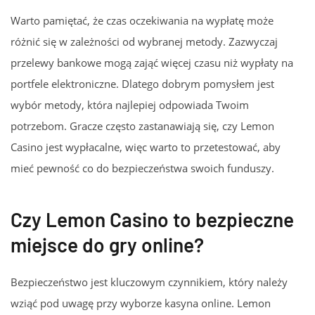
Warto pamiętać, że czas oczekiwania na wypłatę może
różnić się w zależności od wybranej metody. Zazwyczaj
przelewy bankowe mogą zająć więcej czasu niż wypłaty na
portfele elektroniczne. Dlatego dobrym pomysłem jest
wybór metody, która najlepiej odpowiada Twoim
potrzebom. Gracze często zastanawiają się, czy Lemon
Casino jest wypłacalne, więc warto to przetestować, aby
mieć pewność co do bezpieczeństwa swoich funduszy.
Czy Lemon Casino to bezpieczne
miejsce do gry online?
Bezpieczeństwo jest kluczowym czynnikiem, który należy
wziąć pod uwagę przy wyborze kasyna online. Lemon