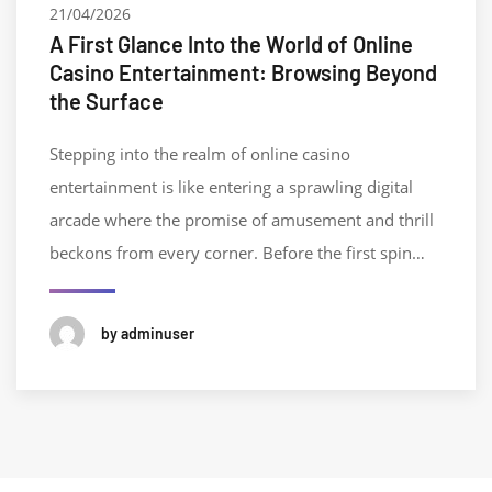
21/04/2026
A First Glance Into the World of Online
Casino Entertainment: Browsing Beyond
the Surface
Stepping into the realm of online casino
entertainment is like entering a sprawling digital
arcade where the promise of amusement and thrill
beckons from every corner. Before the first spin…
by adminuser