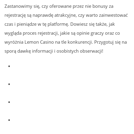
Zastanowimy się, czy oferowane przez nie bonusy za
rejestrację są naprawdę atrakcyjne, czy warto zainwestować
czas i pieniądze w tę platformę. Dowiesz się także, jak
wygląda proces rejestracji, jakie są opinie graczy oraz co
wyróżnia Lemon Casino na tle konkurencji. Przygotuj się na
sporą dawkę informacji i osobistych obserwacji!
Jakie bonusy oferuje Lemon Casino dla nowych
graczy?
Opinie graczy o Lemon Casino – co mówią
doświadczeni użytkownicy?
Jak przebiega rejestracja i weryfikacja konta w
Lemon Casino?
Jakie gry można znaleźć w Lemon Casino i jakie są
ich zalety?