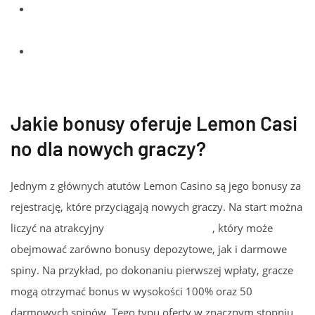
Jak wypłacić pieniądze z Lemon Casino? Praktyczny
przewodnik
Czy Lemon Casino to bezpieczne miejsce do gry
online?
Jakie bonusy oferuje Lemon Casi
no dla nowych graczy?
Jednym z głównych atutów Lemon Casino są jego bonusy za
rejestrację, które przyciągają nowych graczy. Na start można
liczyć na atrakcyjny
lemon casino bonus
, który może
obejmować zarówno bonusy depozytowe, jak i darmowe
spiny. Na przykład, po dokonaniu pierwszej wpłaty, gracze
mogą otrzymać bonus w wysokości 100% oraz 50
darmowych spinów. Tego typu oferty w znacznym stopniu