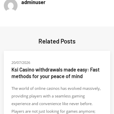
adminuser
Author posts
Related Posts
20/07/2026
Ksi Casino withdrawals made easy: Fast
methods for your peace of mind
The world of online casinos has evolved massively,
providing players with a seamless gaming
experience and convenience like never before.
Players are not just looking for games anymore;