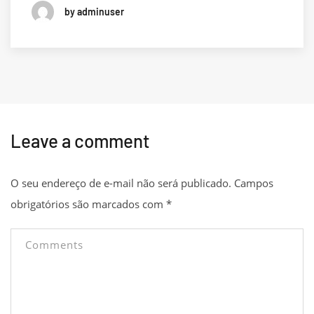
by adminuser
Leave a comment
O seu endereço de e-mail não será publicado.
Campos
obrigatórios são marcados com
*