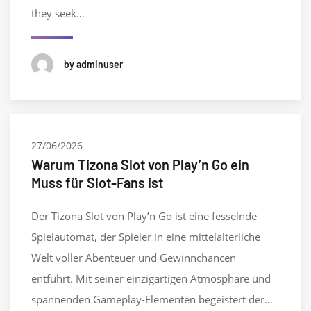
they seek…
by adminuser
27/06/2026
Warum Tizona Slot von Play’n Go ein
Muss für Slot-Fans ist
Der Tizona Slot von Play’n Go ist eine fesselnde
Spielautomat, der Spieler in eine mittelalterliche
Welt voller Abenteuer und Gewinnchancen
entführt. Mit seiner einzigartigen Atmosphäre und
spannenden Gameplay-Elementen begeistert der…