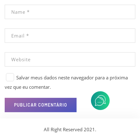
Salvar meus dados neste navegador para a próxima
vez que eu comentar.
All Right Reserved 2021.