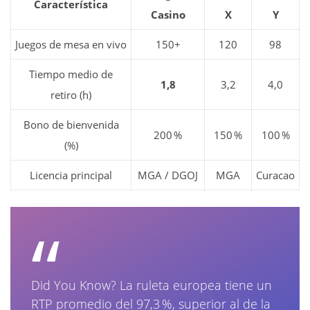
Característica
Casino
X
Y
Juegos de mesa en vivo
150+
120
98
Tiempo medio de
1,8
3,2
4,0
retiro (h)
Bono de bienvenida
200 %
150 %
100 %
(%)
Licencia principal
MGA / DGOJ
MGA
Curacao
Did You Know? La ruleta europea tiene un
RTP promedio del 97,3 %, superior al de la