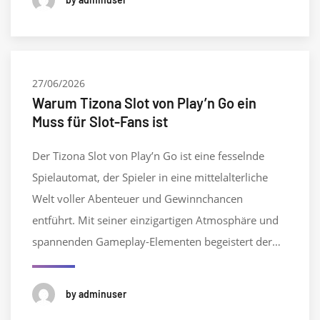
27/06/2026
Warum Tizona Slot von Play’n Go ein
Muss für Slot-Fans ist
Der Tizona Slot von Play’n Go ist eine fesselnde
Spielautomat, der Spieler in eine mittelalterliche
Welt voller Abenteuer und Gewinnchancen
entführt. Mit seiner einzigartigen Atmosphäre und
spannenden Gameplay-Elementen begeistert der…
by adminuser