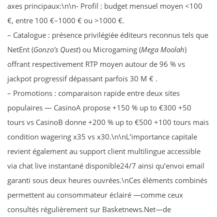
axes principaux:\n\n- Profil : budget mensuel moyen <100
€, entre 100 €–1000 € ou >1000 €.
– Catalogue : présence privilégiée éditeurs reconnus tels que
NetEnt (
Gonzo’s Quest
) ou Microgaming (
Mega Moolah
)
offrant respectivement RTP moyen autour de 96 % vs
jackpot progressif dépassant parfois 30 M € .
– Promotions : comparaison rapide entre deux sites
populaires — CasinoA propose +150 % up to €300 +50
tours vs CasinoB donne +200 % up to €500 +100 tours mais
condition wagering x35 vs x30.\n\nL’importance capitale
revient également au support client multilingue accessible
via chat live instantané disponible24/7 ainsi qu’envoi email
garanti sous deux heures ouvrées.\nCes éléments combinés
permettent au consommateur éclairé —comme ceux
consultés régulièrement sur Basketnews.Net—de