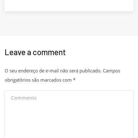
Leave a comment
O seu endereço de e-mail não será publicado.
Campos
obrigatórios são marcados com
*