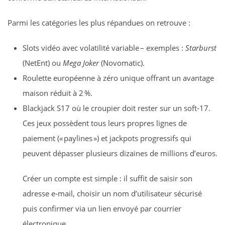
Parmi les catégories les plus répandues on retrouve :
Slots vidéo avec volatilité variable – exemples :
Starburst
(NetEnt) ou
Mega Joker
(Novomatic).
Roulette européenne à zéro unique offrant un avantage
maison réduit à 2 %.
Blackjack S17 où le croupier doit rester sur un soft‑17.
Ces jeux possèdent tous leurs propres lignes de
paiement (« paylines ») et jackpots progressifs qui
peuvent dépasser plusieurs dizaines de millions d’euros.
Créer un compte est simple : il suffit de saisir son
adresse e‑mail, choisir un nom d’utilisateur sécurisé
puis confirmer via un lien envoyé par courrier
électronique.