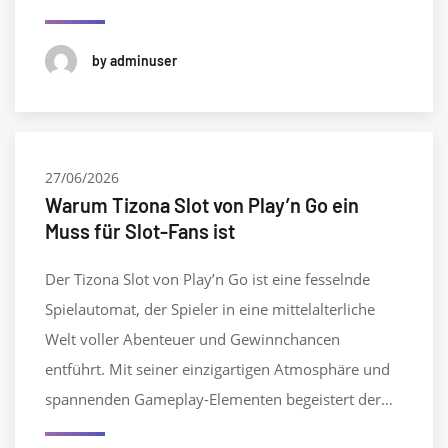
by adminuser
27/06/2026
Warum Tizona Slot von Play’n Go ein
Muss für Slot-Fans ist
Der Tizona Slot von Play’n Go ist eine fesselnde
Spielautomat, der Spieler in eine mittelalterliche
Welt voller Abenteuer und Gewinnchancen
entführt. Mit seiner einzigartigen Atmosphäre und
spannenden Gameplay-Elementen begeistert der…