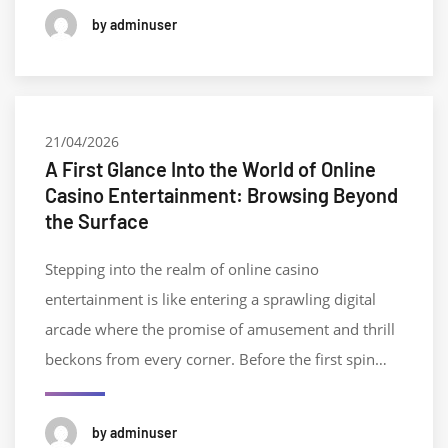
by adminuser
21/04/2026
A First Glance Into the World of Online
Casino Entertainment: Browsing Beyond
the Surface
Stepping into the realm of online casino
entertainment is like entering a sprawling digital
arcade where the promise of amusement and thrill
beckons from every corner. Before the first spin…
by adminuser