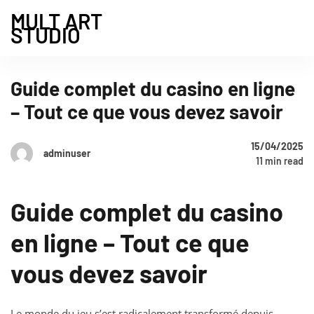
MULT ART
STUDIO
Guide complet du casino en ligne
– Tout ce que vous devez savoir
15/04/2025
adminuser
11 min read
Guide complet du casino
en ligne – Tout ce que
vous devez savoir
Le monde du jeu s’est radicalement transformé depuis