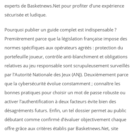
experts de Basketnews.Net pour profiter d’une expérience
sécurisée et ludique.
Pourquoi publier un guide complet est indispensable ?
Premièrement parce que la législation française impose des
normes spécifiques aux opérateurs agréés : protection du
portefeuille joueur, contrôle anti‑blanchiment et obligations
relatives au jeu responsable sont scrupuleusement surveillés
par l’Autorité Nationale des Jeux (ANJ). Deuxièmement parce
que la cybersécurité évolue constamment ; connaître les
bonnes pratiques pour choisir un mot de passe robuste ou
activer l’authentification à deux facteurs évite bien des
désagréments futurs. Enfin, un tel dossier permet au public
débutant comme confirmé d’évaluer objectivement chaque
offre grâce aux critères établis par Basketnews.Net, site