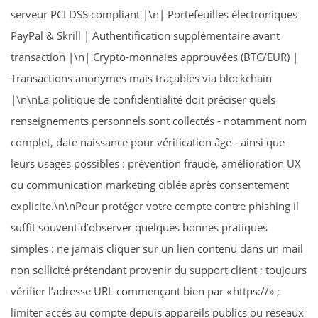
serveur PCI DSS compliant |\n| Portefeuilles électroniques
PayPal & Skrill | Authentification supplémentaire avant
transaction |\n| Crypto‑monnaies approuvées (BTC/EUR) |
Transactions anonymes mais traçables via blockchain
|\n\nLa politique de confidentialité doit préciser quels
renseignements personnels sont collectés ‑ notamment nom
complet, date naissance pour vérification âge ‑ ainsi que
leurs usages possibles : prévention fraude, amélioration UX
ou communication marketing ciblée après consentement
explicite.\n\nPour protéger votre compte contre phishing il
suffit souvent d’observer quelques bonnes pratiques
simples : ne jamais cliquer sur un lien contenu dans un mail
non sollicité prétendant provenir du support client ; toujours
vérifier l’adresse URL commençant bien par « https://» ;
limiter accès au compte depuis appareils publics ou réseaux