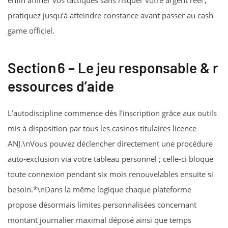
pratiquez jusqu’à atteindre constance avant passer au cash
game officiel.
Section 6 – Le jeu responsable & r
essources d’aide
L’autodiscipline commence dès l’inscription grâce aux outils
mis à disposition par tous les casinos titulaires licence
ANJ.\nVous pouvez déclencher directement une procédure
auto‑exclusion via votre tableau personnel ; celle-ci bloque
toute connexion pendant six mois renouvelables ensuite si
besoin.*\nDans la même logique chaque plateforme
propose désormais limites personnalisées concernant
montant journalier maximal déposé ainsi que temps