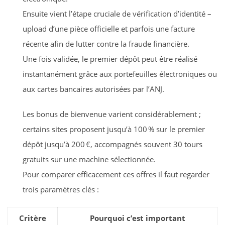
Ensuite vient l’étape cruciale de vérification d’identité –
upload d’une pièce officielle et parfois une facture
récente afin de lutter contre la fraude financière.
Une fois validée, le premier dépôt peut être réalisé
instantanément grâce aux portefeuilles électroniques ou
aux cartes bancaires autorisées par l’ANJ.
Les bonus de bienvenue varient considérablement ;
certains sites proposent jusqu’à 100 % sur le premier
dépôt jusqu’à 200 €, accompagnés souvent 30 tours
gratuits sur une machine sélectionnée.
Pour comparer efficacement ces offres il faut regarder
trois paramètres clés :
Critère
Pourquoi c’est important