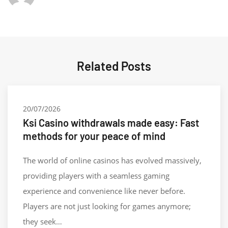
Author posts
Related Posts
20/07/2026
Ksi Casino withdrawals made easy: Fast
methods for your peace of mind
The world of online casinos has evolved massively,
providing players with a seamless gaming
experience and convenience like never before.
Players are not just looking for games anymore;
they seek…