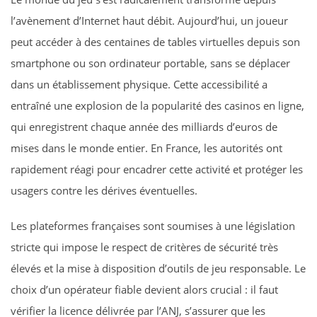
l’avènement d’Internet haut débit. Aujourd’hui, un joueur
peut accéder à des centaines de tables virtuelles depuis son
smartphone ou son ordinateur portable, sans se déplacer
dans un établissement physique. Cette accessibilité a
entraîné une explosion de la popularité des casinos en ligne,
qui enregistrent chaque année des milliards d’euros de
mises dans le monde entier. En France, les autorités ont
rapidement réagi pour encadrer cette activité et protéger les
usagers contre les dérives éventuelles.
Les plateformes françaises sont soumises à une législation
stricte qui impose le respect de critères de sécurité très
élevés et la mise à disposition d’outils de jeu responsable. Le
choix d’un opérateur fiable devient alors crucial : il faut
vérifier la licence délivrée par l’ANJ, s’assurer que les